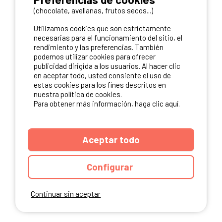
LA ROMIEU
(chocolate, avellanas, frutos secos...)
1 Camping
Utilizamos cookies que son estrictamente
necesarias para el funcionamiento del sitio, el
Le Camp de Florence
rendimiento y las preferencias. También
podemos utilizar cookies para ofrecer
LA SALVETAT SUR AGOUT
publicidad dirigida a los usuarios. Al hacer clic
en aceptar todo, usted consiente el uso de
1 Camping
estas cookies para los fines descritos en
nuestra política de cookies.
Camping Goudal
Para obtener más información, haga clic aquí.
LACAVE
1 Camping
Aceptar todo
Camping LA RIVIERE
Configurar
LAGUEPIE
1 Camping
Continuar sin aceptar
Camping Les Tilleuls