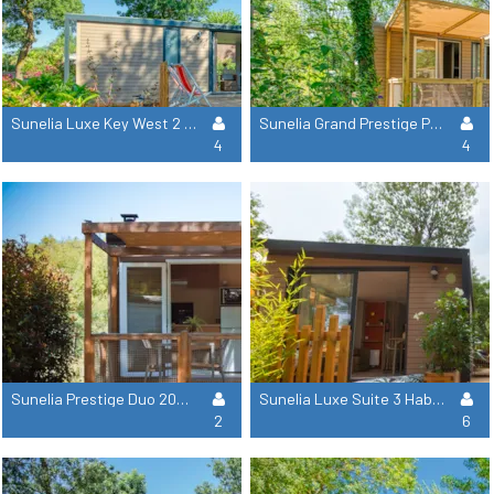
Sunelia Luxe Key West 2 Cuartos De Baño - Aire Acondicionado + Tv - 40 M²
Sunelia Grand Prestige Premium Aire Acondicionado + Tv - 33 M²
4
4
Sunelia Prestige Duo 20M² - Tv - Aire Acondicionado
Sunelia Luxe Suite 3 Habitaciones - 3 Cuartos De Baño
2
6