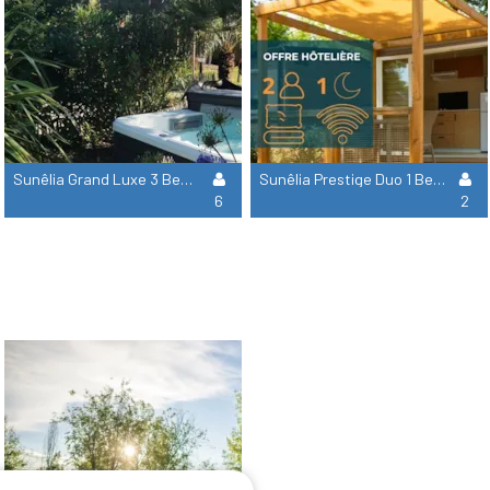
Sunêlia Grand Luxe 3 Bedrooms 2 Bathrooms
Sunêlia Prestige Duo 1 Bedroom - Hotel Industry
6
2