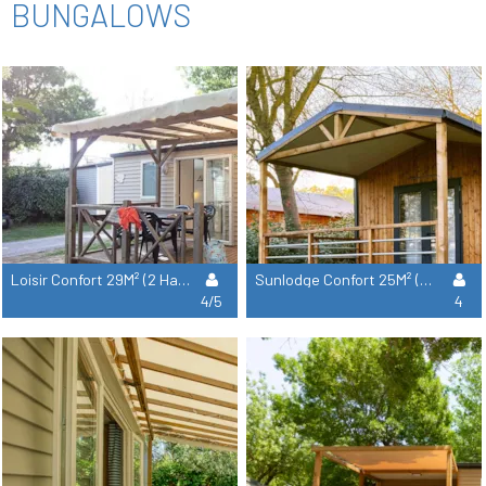
BUNGALOWS
Loisir Confort 29M² (2 Habitaciones + 1 Cuarto De Baño) Terraza Cubierta
Sunlodge Confort 25M² (2 Habitaciones + 1 Cuarto De Baño)
4/5
4