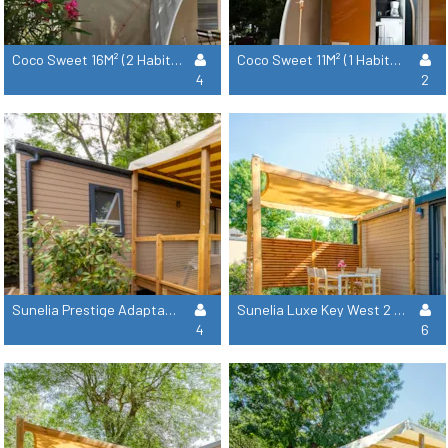
Coco Sweet 16M² (2 Habitaciones - Senza Sanitari)
Coco Sweet 11M² (1 Habitación - Senza Sanitari)
4
2
Sunelia Prestige Adaptado Para Personas Con Movilidad Reducida 31 M² Aire Acondicionado + Tv
Sunelia Luxe Key West 2 Cuartos De Baño - Aire Acondicionado + Tv - 40 M²
4
6