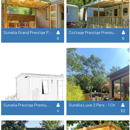
Sunelia Grand Prestige Premium Aire Acondicionado + Tv - 40 M²
Cottage Prestige Premium Aire Acondicionado + Tv - 33M²
6
6
Sunelia Prestige Premium 2 Habitaciones
Sunêlia Luxe 2 Pers - 1 Ch
4
1/2