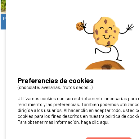
Parcela Standard + 1 Coche + Electricidad (6A)
Terreno De Juego Premium Instalaciones Sanitarias Individuales
2
2/5
¿Tienes un camping?
Preferencias de cookies
Puedes difundirlo en nuestro sitio
(chocolate, avellanas, frutos secos...)
Utilizamos cookies que son estrictamente necesarias para el
Contacto Ibericamp
rendimiento y las preferencias. También podemos utilizar co
dirigida a los usuarios. Al hacer clic en aceptar todo, usted 
cookies para los fines descritos en nuestra política de cooki
Para obtener más información, haga clic aquí.