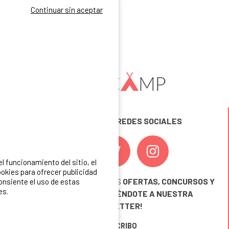
Continuar sin aceptar
Parcela Confort + 1 Coche + Electricidad (10 A) + Evacuación De Aguas Residuales. 2 Personas.
2/6
SÍGUENOS EN LAS REDES SOCIALES
 funcionamiento del sitio, el
okies para ofrecer publicidad
¡ Y NO TE PIERDAS NUESTRAS
OFERTAS, CONCURSOS Y
consiente el uso de estas
es.
NOVEDADES
INSCRIBIÉNDOTE A NUESTRA
NEWSLETTER!
ME INSCRIBO