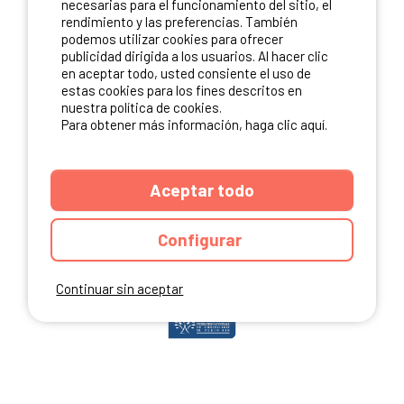
necesarias para el funcionamiento del sitio, el
rendimiento y las preferencias. También
podemos utilizar cookies para ofrecer
publicidad dirigida a los usuarios. Al hacer clic
NUESTROS PARTNERS
en aceptar todo, usted consiente el uso de
estas cookies para los fines descritos en
nuestra política de cookies.
Para obtener más información, haga clic aquí.
Aceptar todo
Configurar
Continuar sin aceptar
ANUARIO
CGU DEL SITIO
MENCIONES LEGALES
COOKIES