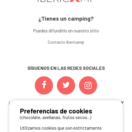
¿Tienes un camping?
Puedes difundirlo en nuestro sitio
Contacto Ibericamp
SÍGUENOS EN LAS REDES SOCIALES
¡ Y NO TE PIERDAS NUESTRAS
OFERTAS, CONCURSOS Y
Preferencias de cookies
NOVEDADES
INSCRIBIÉNDOTE A NUESTRA
NEWSLETTER!
(chocolate, avellanas, frutos secos...)
Utilizamos cookies que son estrictamente
ME INSCRIBO