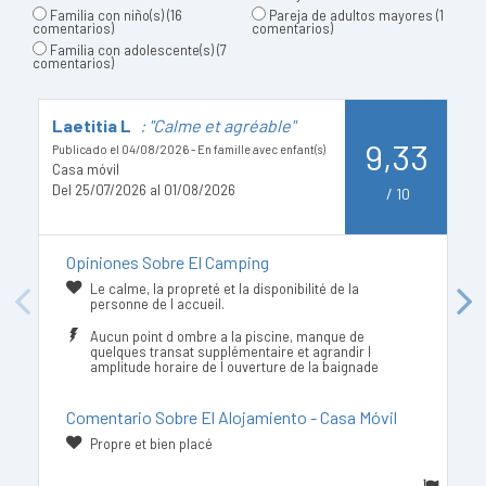
Familia con niño(s)
(16
Pareja de adultos mayores
(1
comentarios)
comentarios)
Familia con adolescente(s)
(7
comentarios)
Laetitia L
: "Calme et agréable"
M
9,33
Publicado el 04/08/2026 - En famille avec enfant(s)
Pu
Casa móvil
Co
Del 25/07/2026 al 01/08/2026
De
/
10
Opiniones Sobre El Camping
Le calme, la propreté et la disponibilité de la
Previous
Next
personne de l accueil.
Aucun point d ombre a la piscine, manque de
quelques transat supplémentaire et agrandir l
amplitude horaire de l ouverture de la baignade
Comentario Sobre El Alojamiento - Casa Móvil
Propre et bien placé