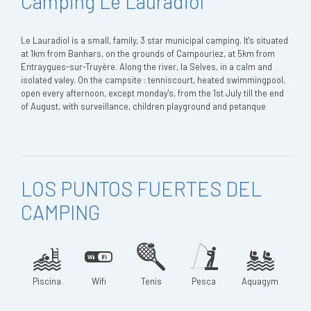
Camping Le Lauradiol
Le Lauradiol is a small, family, 3 star municipal camping. It's situated
at 1km from Banhars, on the grounds of Campouriez, at 5km from
Entraygues-sur-Truyère. Along the river, la Selves, in a calm and
isolated valey. On the campsite : tenniscourt, heated swimmingpool,
open every afternoon, except monday's, from the 1st July till the end
of August, with surveillance, children playground and petanque
LOS PUNTOS FUERTES DEL
CAMPING
Piscina
Wifi
Tenis
Pesca
Aquagym