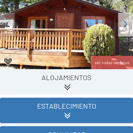
Previous
Next
ver todas las fotos
ALOJAMIENTOS
ESTABLECIMIENTO