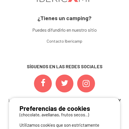
¿Tienes un camping?
Puedes difundirlo en nuestro sitio
Contacto Ibericamp
SÍGUENOS EN LAS REDES SOCIALES
¡ Y NO TE PIERDAS NUESTRAS
OFERTAS, CONCURSOS Y
Preferencias de cookies
NOVEDADES
INSCRIBIÉNDOTE A NUESTRA
NEWSLETTER!
(chocolate, avellanas, frutos secos...)
Utilizamos cookies que son estrictamente
ME INSCRIBO