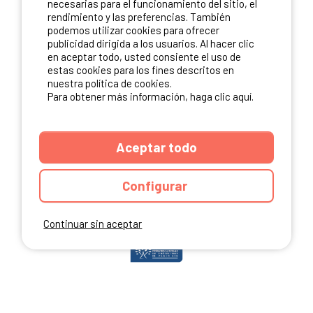
necesarias para el funcionamiento del sitio, el
rendimiento y las preferencias. También
podemos utilizar cookies para ofrecer
publicidad dirigida a los usuarios. Al hacer clic
NUESTROS PARTNERS
en aceptar todo, usted consiente el uso de
estas cookies para los fines descritos en
nuestra política de cookies.
Para obtener más información, haga clic aquí.
Aceptar todo
Configurar
Continuar sin aceptar
ANUARIO
CGU DEL SITIO
MENCIONES LEGALES
COOKIES