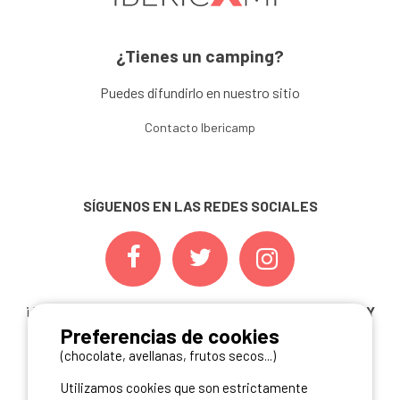
¿Tienes un camping?
Puedes difundirlo en nuestro sitio
Contacto Ibericamp
SÍGUENOS EN LAS REDES SOCIALES
¡ Y NO TE PIERDAS NUESTRAS
OFERTAS, CONCURSOS Y
Preferencias de cookies
NOVEDADES
INSCRIBIÉNDOTE A NUESTRA
NEWSLETTER!
(chocolate, avellanas, frutos secos...)
Utilizamos cookies que son estrictamente
ME INSCRIBO