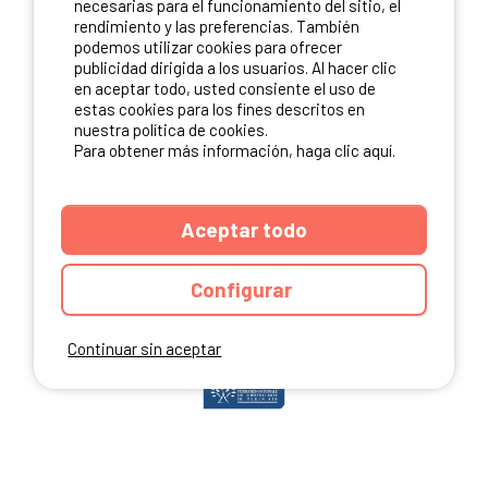
necesarias para el funcionamiento del sitio, el
rendimiento y las preferencias. También
podemos utilizar cookies para ofrecer
publicidad dirigida a los usuarios. Al hacer clic
NUESTROS PARTNERS
en aceptar todo, usted consiente el uso de
estas cookies para los fines descritos en
nuestra política de cookies.
Para obtener más información, haga clic aquí.
Aceptar todo
Configurar
Continuar sin aceptar
ANUARIO
CGU DEL SITIO
MENCIONES LEGALES
COOKIES