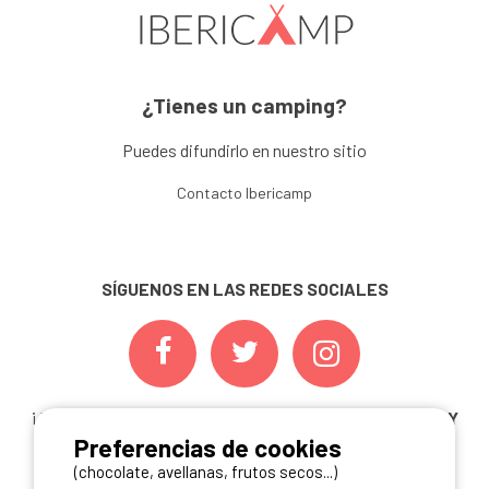
¿Tienes un camping?
Puedes difundirlo en nuestro sitio
Contacto Ibericamp
SÍGUENOS EN LAS REDES SOCIALES
¡ Y NO TE PIERDAS NUESTRAS
OFERTAS, CONCURSOS Y
Preferencias de cookies
NOVEDADES
INSCRIBIÉNDOTE A NUESTRA
NEWSLETTER!
(chocolate, avellanas, frutos secos...)