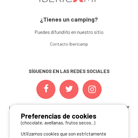
¿Tienes un camping?
Puedes difundirlo en nuestro sitio
Contacto Ibericamp
SÍGUENOS EN LAS REDES SOCIALES
¡ Y NO TE PIERDAS NUESTRAS
OFERTAS, CONCURSOS Y
Preferencias de cookies
NOVEDADES
INSCRIBIÉNDOTE A NUESTRA
NEWSLETTER!
(chocolate, avellanas, frutos secos...)
Utilizamos cookies que son estrictamente
ME INSCRIBO