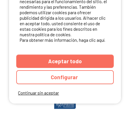
necesarias para el funcionamiento del sitio, el
rendimiento y las preferencias. También
podemos utilizar cookies para ofrecer
publicidad dirigida a los usuarios. Al hacer clic
NUESTROS PARTNERS
en aceptar todo, usted consiente el uso de
estas cookies para los fines descritos en
nuestra política de cookies.
Para obtener más información, haga clic aquí.
Aceptar todo
Configurar
Continuar sin aceptar
ANUARIO
CGU DEL SITIO
MENCIONES LEGALES
COOKIES