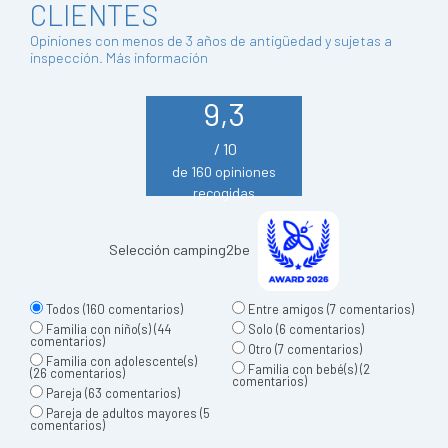
CLIENTES
Opiniones con menos de 3 años de antigüedad y sujetas a
inspección.
Más información
9,3
/ 10
de 160 opiniones
recogidas
Selección camping2be
Todos
(160 comentarios)
Entre amigos
(7 comentarios)
Familia con niño(s)
(44
Solo
(6 comentarios)
comentarios)
Otro
(7 comentarios)
Familia con adolescente(s)
Familia con bebé(s)
(2
(26 comentarios)
comentarios)
Pareja
(63 comentarios)
Pareja de adultos mayores
(5
comentarios)