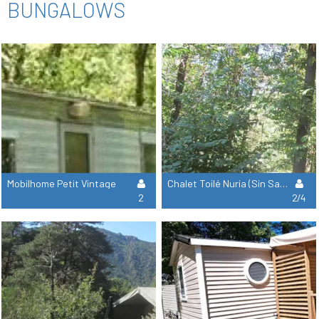
BUNGALOWS
Mobilhome Petit Vintage
Chalet Toilé Nuria (Sin Sanitarios, Posibilidad Para 6 Personas Alquilando La Tienda Encaramada Canigou)
2
2/4