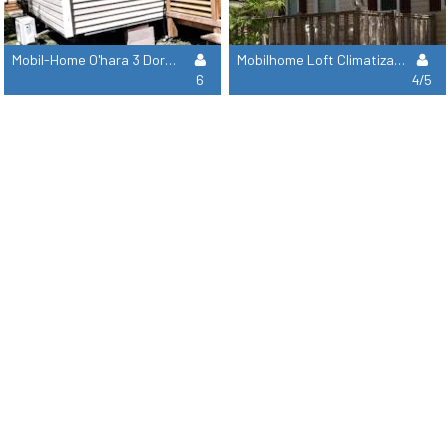
Mobil-Home O'hara 3 Dormitorios Aire Acondicionado Y Terraza Cubierta
Mobilhome Loft Climatizado Terraza Parasol
6
4/5