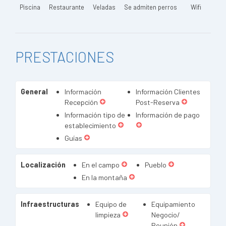
Piscina
Restaurante
Veladas
Se admiten perros
Wifi
PRESTACIONES
General
Información
Información Clientes
Recepción
Post-Reserva
Información tipo de
Información de pago
establecimiento
Guías
Localización
En el campo
Pueblo
En la montaña
Infraestructuras
Equipo de
Equipamiento
limpieza
Negocio/
Reunión