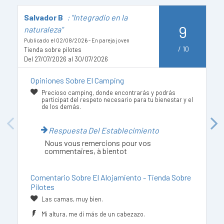
Salvador B
: "Integradio en la
J
9
naturaleza"
t
Publicado el 02/08/2026 - En pareja joven
Pu
/
10
Tienda sobre pilotes
Del 27/07/2026 al 30/07/2026
D
Opiniones Sobre El Camping
Precioso camping, donde encontrarás y podrás
participat del respeto necesario para tu bienestar y el
de los demás.
Previous
Next
Respuesta Del Establecimiento
Nous vous remercions pour vos
commentaires, à bientot
Comentario Sobre El Alojamiento - Tienda Sobre
Pilotes
Las camas, muy bien.
Mi altura, me di más de un cabezazo.