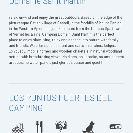
Domaine Saint Martin
relax, unwind and enjoy the great outdoors Based on the edge of the
picturesque Catlan village of Casteil, in the foothills of Mount Caniogu
in the Western Pyrenees, just 5 minutes from the famous Spa town
of Vernet les Bains, Camping Domain Saint Martin is the perfect
place to enjoy slow living, relax and escape into nature with family
and friends. We offer spacious tent and caravan pitches, lodges,
_bivouac_, mobile homes and wooden chalets a in natural woodland
setting with breathtaking views. No disco, no karaoke, no amusement
arcades, no water park ... just glorious peace and quiet !
LOS PUNTOS FUERTES DEL
CAMPING