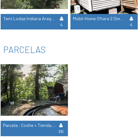
Tent Lodge Indiana Arago/Izards (Sin Instalaciones Sanitarias, Posibilidad De 6 Personas Alquilando La Tienda Encaramada)
Mobil-Home O'hara 2 Dormitorios Aire Acondicionado Y Terraza Cubierta
4
4
PARCELAS
Parcela : Coche + Tienda, Caravana O Autocaravana
1/6