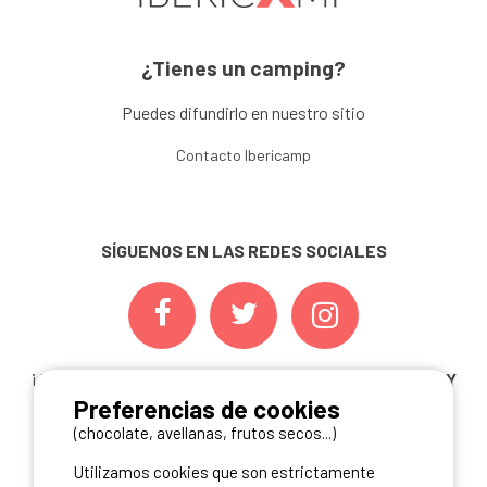
¿Tienes un camping?
Puedes difundirlo en nuestro sitio
Contacto Ibericamp
SÍGUENOS EN LAS REDES SOCIALES
¡ Y NO TE PIERDAS NUESTRAS
OFERTAS, CONCURSOS Y
Preferencias de cookies
NOVEDADES
INSCRIBIÉNDOTE A NUESTRA
NEWSLETTER!
(chocolate, avellanas, frutos secos...)
Utilizamos cookies que son estrictamente
ME INSCRIBO