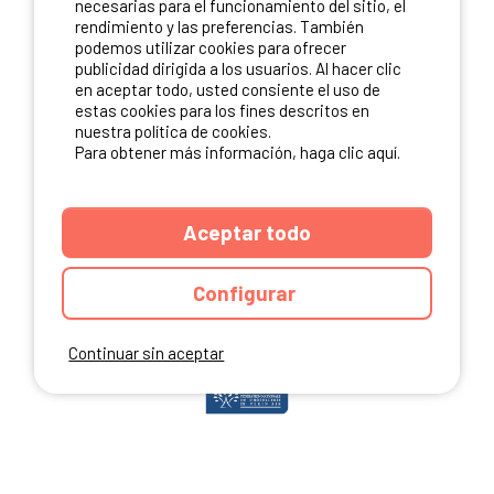
necesarias para el funcionamiento del sitio, el
rendimiento y las preferencias. También
podemos utilizar cookies para ofrecer
publicidad dirigida a los usuarios. Al hacer clic
NUESTROS PARTNERS
en aceptar todo, usted consiente el uso de
estas cookies para los fines descritos en
nuestra política de cookies.
Para obtener más información, haga clic aquí.
Aceptar todo
Configurar
Continuar sin aceptar
ANUARIO
CGU DEL SITIO
MENCIONES LEGALES
COOKIES