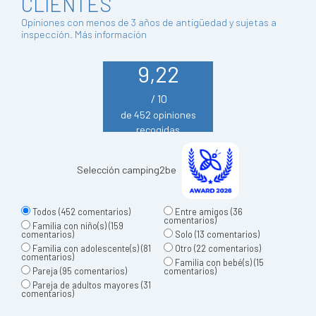
CLIENTES
Opiniones con menos de 3 años de antigüedad y sujetas a
inspección.
Más información
9,22
/ 10
de 452 opiniones
recogidas
Selección camping2be
Todos
(452 comentarios)
Entre amigos
(36
comentarios)
Familia con niño(s)
(159
comentarios)
Solo
(13 comentarios)
Familia con adolescente(s)
(81
Otro
(22 comentarios)
comentarios)
Familia con bebé(s)
(15
Pareja
(95 comentarios)
comentarios)
Pareja de adultos mayores
(31
comentarios)