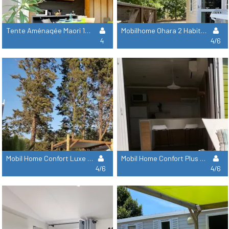
Tente Aménagée Maori 18M².2Ch
Mobilhome Ohara 2 Habitaciones
4
4/6
Mobil Home Confort Luxe 28M² 2Ch 4/6 Tv+Clim+Lv
Mobil Home Confort Plus 28M² 2Ch 4/6 Tv+Clim
4/6
4/6