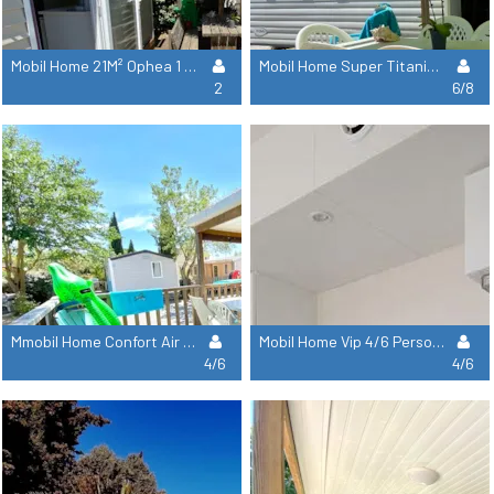
Mobil Home 21M² Ophea 1 Habitacion
Mobil Home Super Titania 30M²-Climatisé - 3 Rooms.
2
6/8
Mmobil Home Confort Air Conditioning+Tv-26M²-2 Rooms
Mobil Home Vip 4/6 Personnes Taos 35M² Tv+Clim
4/6
4/6