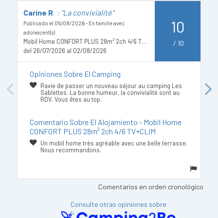
Carine R
: "La convivialité"
L
10
t
Publicado el 05/08/2026 - En famille avec
adolescent(s)
Pu
Mobil Home CONFORT PLUS 28m² 2ch 4/6 TV+CLIM
/
10
M
del 26/07/2026 al 02/08/2026
d
Opiniones Sobre El Camping
Ravie de passer un nouveau séjour au camping Les
Previous
Next
Sablettes. La bonne humeur, la convivialité sont au
RDV. Vous êtes au top.
Comentario Sobre El Alojamiento - Mobil Home
CONFORT PLUS 28m² 2ch 4/6 TV+CLIM
Un mobil home très agréable avec une belle terrasse.
Nous recommandons.
Comentarios en orden cronológico
Consulte otras opiniones sobre