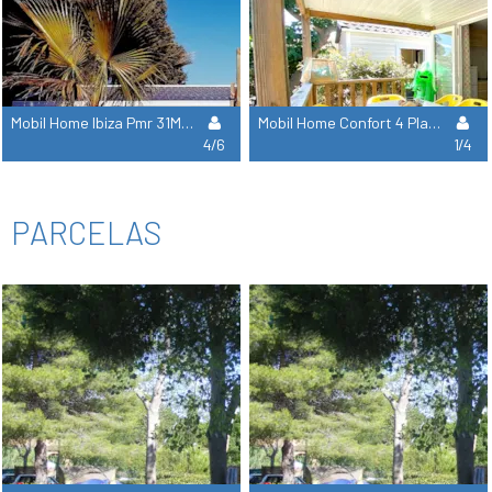
Mobil Home Ibiza Pmr 31M² 2 Chambres
Mobil Home Confort 4 Places Climatisé+Tv-2 Chambres
4/6
1/4
PARCELAS