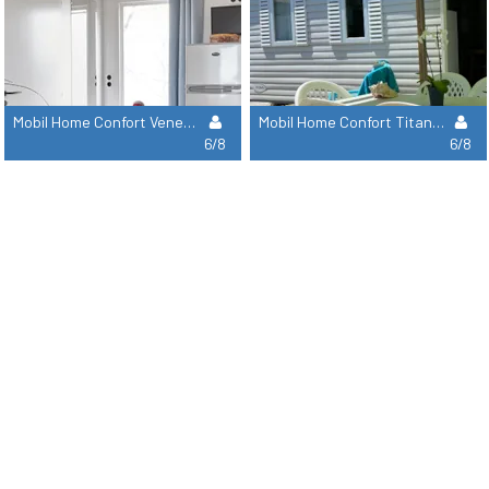
Mobil Home Confort Venezia 33M²- 3 Rooms 6/8 Ac+Tv
Mobil Home Confort Titania 31M² 3 Rooms Ac+ Tv
6/8
6/8