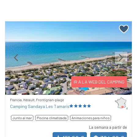
Previous
Next
IR A LA WEB DEL CAMPING
Francia, Hérault, Frontignan-plage
Camping Sandaya Les Tamaris
Junto al mar
Piscina climatizada
Animaciones para niños
La semana a partir de