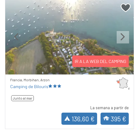
Previous
Next
IR A LA WEB DEL CAMPING
Francia, Morbihan, Arzon
Camping de Bilouris
Junto al mar
La semana a partir de
136,60 €
395 €