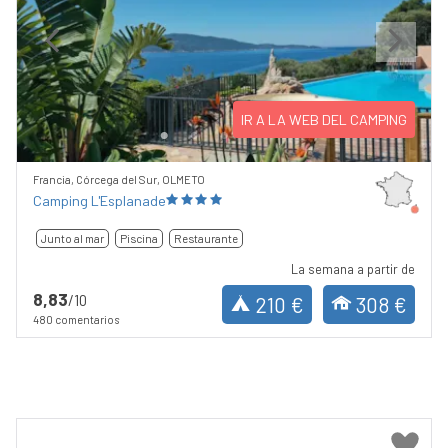
Previous
Next
IR A LA WEB DEL CAMPING
Francia, Córcega del Sur, OLMETO
Camping L'Esplanade
Junto al mar
Piscina
Restaurante
La semana a partir de
8,83
/10
210 €
308 €
480 comentarios