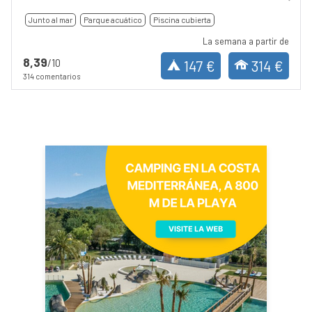
Junto al mar
Parque acuático
Piscina cubierta
La semana a partir de
8,39
/10
147 €
314 €
314 comentarios