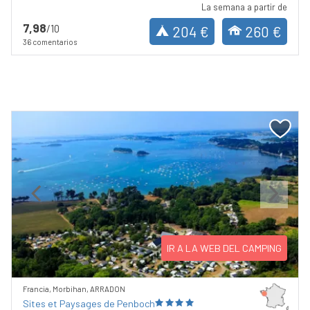
La semana a partir de
7,98
/10
204 €
260 €
36 comentarios
Previous
Next
IR A LA WEB DEL CAMPING
Francia, Morbihan, ARRADON
Sites et Paysages de Penboch