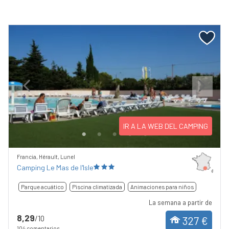
Previous
Next
IR A LA WEB DEL CAMPING
Francia, Hérault, Lunel
Camping Le Mas de l'Isle
Parque acuático
Piscina climatizada
Animaciones para niños
La semana a partir de
8,29
/10
327 €
104 comentarios