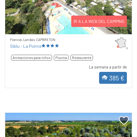
Previous
Next
IR A LA WEB DEL CAMPING
Francia, Landas, CAPBRETON
Siblu - La Pointe
Animaciones para niños
Piscina
Restaurante
La semana a partir de
385 €