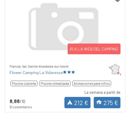
IR A LA WEB DEL CAMPING
Francia, Var, Sainte-Anastasie-sur-Issole
Flower Camping La Vidaresse
Piscina cubierta
Piscina climatizada
Animaciones para niños
La semana a partir de
8,88
/10
212 €
275 €
51 comentarios