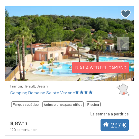
Previous
Next
IR A LA WEB DEL CAMPING
Francia, Hérault, Bessan
Camping Domaine Sainte Veziane
Parque acuático
Animaciones para niños
Piscina
La semana a partir de
8,87
/10
237 €
120 comentarios