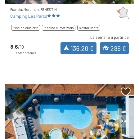
Francia, Morbihan, PENESTIN
Camping Les Parcs
Piscina cubierta
Piscina climatizada
Restaurante
La semana a partir de
8,6
/10
136,20 €
286 €
156 comentarios
Previous
Next