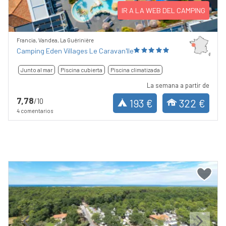
IR A LA WEB DEL CAMPING
Francia, Vandea, La Guérinière
Camping Eden Villages Le Caravan'Ile
Junto al mar
Piscina cubierta
Piscina climatizada
La semana a partir de
7,78
/10
193 €
322 €
4 comentarios