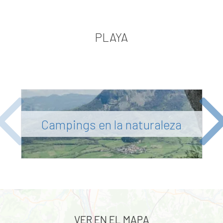
PLAYA
Previous
Ne
Campings en la naturaleza
VER EN EL MAPA