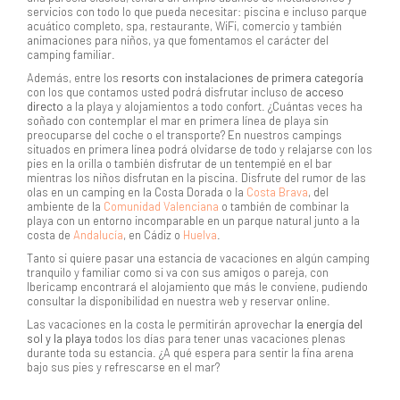
servicios con todo lo que pueda necesitar: piscina e incluso parque
acuático completo, spa, restaurante, WiFi, comercio y también
animaciones para niños, ya que fomentamos el carácter del
camping familiar.
Además, entre los
resorts con instalaciones de primera categoría
con los que contamos usted podrá disfrutar incluso de
acceso
directo
a la playa y alojamientos a todo confort. ¿Cuántas veces ha
soñado con contemplar el mar en primera línea de playa sin
preocuparse del coche o el transporte? En nuestros campings
situados en primera línea podrá olvidarse de todo y relajarse con los
pies en la orilla o también disfrutar de un tentempié en el bar
mientras los niños disfrutan en la piscina. Disfrute del rumor de las
olas en un camping en la Costa Dorada o la
Costa Brava
, del
ambiente de la
Comunidad Valenciana
o también de combinar la
playa con un entorno incomparable en un parque natural junto a la
costa de
Andalucía
, en Cádiz o
Huelva
.
Tanto si quiere pasar una estancia de vacaciones en algún camping
tranquilo y familiar como si va con sus amigos o pareja, con
Ibericamp encontrará el alojamiento que más le conviene, pudiendo
consultar la disponibilidad en nuestra web y reservar online.
Las vacaciones en la costa le permitirán aprovechar
la energía del
sol y la playa
todos los días para tener unas vacaciones plenas
durante toda su estancia. ¿A qué espera para sentir la fina arena
bajo sus pies y refrescarse en el mar?