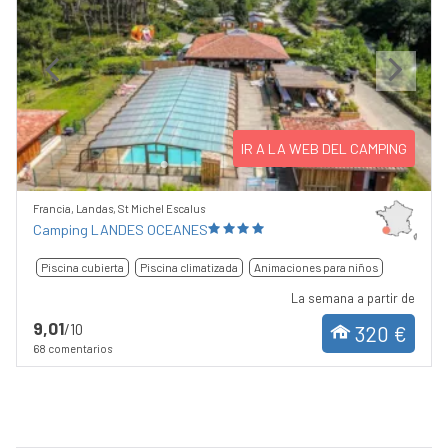
Previous
Next
IR A LA WEB DEL CAMPING
Francia, Landas, St Michel Escalus
Camping LANDES OCEANES
Piscina cubierta
Piscina climatizada
Animaciones para niños
La semana a partir de
9,01
/10
320 €
68 comentarios