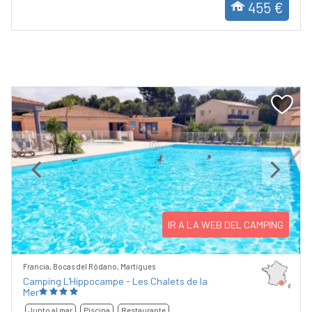
455 €
Previous
Next
IR A LA WEB DEL CAMPING
Francia, Bocas del Ródano, Martigues
Camping L'Hippocampe - Les Chalets de la
Mer
Junto al mar
Piscina
Restaurante