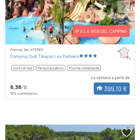
Previous
Next
IR A LA WEB DEL CAMPING
Francia, Var, HYERES
Camping Club Tikayan Les Palmiers
Junto al mar
Parque acuático
Piscina climatizada
La semana a partir de
6,38
/10
399,10 €
502 comentarios