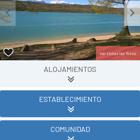
Previous
Next
ver todas las fotos
ALOJAMIENTOS
ESTABLECIMIENTO
COMUNIDAD