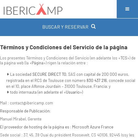
BUSCAR Y RESERVAR
Términos y Condiciones del Servicio de la página
Los presentes Términos y Condiciones del Servicio (en adelante los «
TCS
») de
la página web (la «
Página
») rigen la relación entre :
La sociedad
SECURE DIRECT TO
, SAS con capital de 200 000 euros,
registrada en el RCS de Toulouse con número
830 437 216
, concede social
en el 10, place Alfonse Jourdain – 31000 Toulouse, Francia; y
todo internauta (en adelante el «
Usuario
»)
Mail : contact@ibericamp.com
Responsable de Publicación:
Manuel Mirabel, Gerente
El proveedor de hosting de la página es : Microsoft Azure France
Sede social : 37, 45, 39 Quai du président Roosevelt, CS 40106, 92445 Issy les