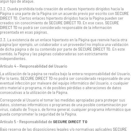
algún tipo de ataque.
3.2. Queda prohibida toda creación de enlaces hipertexto dirigidos hacia la
Página o una parte de la Página sin un acuerdo previo por escrito con
SECURE
DIRECT TO
. Ciertos enlaces hipertexto dirigidos hacia la Página pueden ser
creados sin conocimiento de
SECURE DIRECT TO
.
En ese caso,
SECURE
DIRECT TO
no podrá ser considerado responsable de la información
presentada en esas páginas.
3.3. La existencia de un enlace hipertexto en la Página que reenvíe hacia otra
página (por ejemplo, un colaborador o un proveedor) no implica una validación
de dicha página o de su contenido por parte de
SECURE DIRECT TO
. En este
sentido, la Página y las páginas colaboradoras son estrictamente
independientes.
Artículo 4 – Responsabilidad del Usuario
La utilización de la página se realiza bajo la entera responsabilidad del Usuario.
Por lo tanto,
SECURE DIRECT TO
no podrá ser considerado responsable de una
eventual infección por malware del equipo informático del Usuario, o cualquier
otro material o programa, ni de posibles pérdidas o alteraciones de datos
consecutivas a la utilización de la Página.
Corresponde al Usuario el tomar las medidas apropiadas para proteger sus
datos, sistemas informáticos o programas de una posible contaminación por
virus, caballo de Troya o, de forma general, cualquier programa informático que
pueda comprometer la seguridad de la Página.
Artículo 5 - Responsabilidad de
SECURE DIRECT TO
Bajo reserva de las disposiciones legales y/o normativas aplicables
SECURE