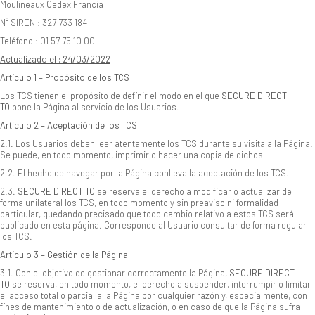
Moulineaux Cedex Francia
N° SIREN : 327 733 184
Teléfono : 01 57 75 10 00
Actualizado el : 24/03/2022
Artículo 1 – Propósito de los TCS
Los TCS tienen el propósito de definir el modo en el que
SECURE DIRECT
TO
pone la Página al servicio de los Usuarios.
Artículo 2 – Aceptación de los TCS
2.1. Los Usuarios deben leer atentamente los TCS durante su visita a la Página.
Se puede, en todo momento, imprimir o hacer una copia de dichos
2.2. El hecho de navegar por la Página conlleva la aceptación de los TCS.
2.3.
SECURE DIRECT TO
se reserva el derecho a modificar o actualizar de
forma unilateral los TCS, en todo momento y sin preaviso ni formalidad
particular, quedando precisado que todo cambio relativo a estos TCS será
publicado en esta página. Corresponde al Usuario consultar de forma regular
los TCS.
Artículo 3 – Gestión de la Página
3.1. Con el objetivo de gestionar correctamente la Página,
SECURE DIRECT
TO
se reserva, en todo momento, el derecho a suspender, interrumpir o limitar
el acceso total o parcial a la Página por cualquier razón y, especialmente, con
fines de mantenimiento o de actualización, o en caso de que la Página sufra