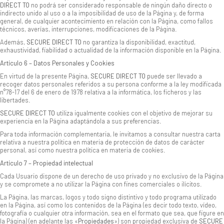
DIRECT TO
no podrá ser considerado responsable de ningún daño directo o
indirecto unido al uso o a la imposibilidad de uso de la Página y, de forma
general, de cualquier acontecimiento en relación con la Página, como fallos
técnicos, averías, interrupciones, modificaciones de la Página.
Además,
SECURE DIRECT TO
no garantiza la disponibilidad, exactitud,
exhaustividad, fiabilidad o actualidad de la información disponible en la Página.
Artículo 6 – Datos Personales y Cookies
En virtud de la presente Página,
SECURE DIRECT TO
puede ser llevado a
recoger datos personales referidos a su persona conforme a la ley modificada
n°78-17 del 6 de enero de 1978 relativa a la informática, los ficheros y las
libertades.
SECURE DIRECT TO
utiliza igualmente cookies con el objetivo de mejorar su
experiencia en la Página adaptándola a sus preferencias.
Para toda información complementaria, le invitamos a consultar nuestra carta
relativa a nuestra política en materia de protección de datos de carácter
personal, así como nuestra política en materia de cookies.
Artículo 7 – Propiedad intelectual
Cada Usuario dispone de un derecho de uso privado y no exclusivo de la Página
y se compromete a no utilizar la Página con fines comerciales o ilícitos.
La Página, las marcas, logos y todo signo distintivo y todo programa utilizado
en la Página, así como los contenidos de la Página (es decir todo texto, vídeo,
fotografía o cualquier otra información, sea en el formato que sea, que figure en
la Página) (en adelante las «
Propiedades
») son propiedad exclusiva de
SECURE