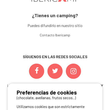
¿Tienes un camping?
Puedes difundirlo en nuestro sitio
Contacto Ibericamp
SÍGUENOS EN LAS REDES SOCIALES
¡ Y NO TE PIERDAS NUESTRAS
OFERTAS, CONCURSOS Y
Preferencias de cookies
NOVEDADES
INSCRIBIÉNDOTE A NUESTRA
NEWSLETTER!
(chocolate, avellanas, frutos secos...)
Utilizamos cookies que son estrictamente
ME INSCRIBO