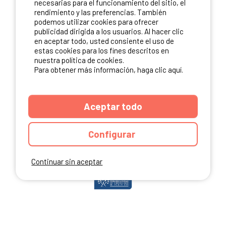
necesarias para el funcionamiento del sitio, el
rendimiento y las preferencias. También
podemos utilizar cookies para ofrecer
publicidad dirigida a los usuarios. Al hacer clic
NUESTROS PARTNERS
en aceptar todo, usted consiente el uso de
estas cookies para los fines descritos en
nuestra política de cookies.
Para obtener más información, haga clic aquí.
Aceptar todo
Configurar
Continuar sin aceptar
ANUARIO
CGU DEL SITIO
MENCIONES LEGALES
COOKIES