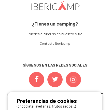
¿Tienes un camping?
Puedes difundirlo en nuestro sitio
Contacto Ibericamp
SÍGUENOS EN LAS REDES SOCIALES
¡ Y NO TE PIERDAS NUESTRAS
OFERTAS, CONCURSOS Y
Preferencias de cookies
NOVEDADES
INSCRIBIÉNDOTE A NUESTRA
NEWSLETTER!
(chocolate, avellanas, frutos secos...)