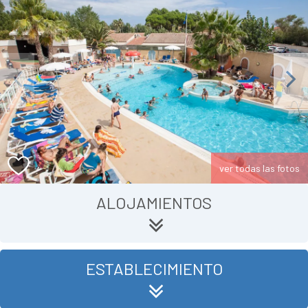
Previous
Next
ver todas las fotos
ALOJAMIENTOS
ESTABLECIMIENTO