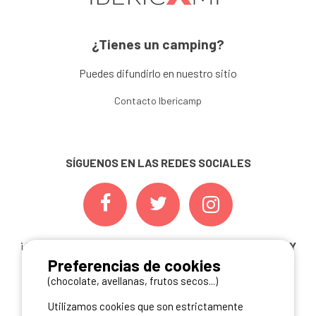
¿Tienes un camping?
Puedes difundirlo en nuestro sitio
Contacto Ibericamp
SÍGUENOS EN LAS REDES SOCIALES
¡ Y NO TE PIERDAS NUESTRAS
OFERTAS, CONCURSOS Y
Preferencias de cookies
NOVEDADES
INSCRIBIÉNDOTE A NUESTRA
NEWSLETTER!
(chocolate, avellanas, frutos secos...)
Utilizamos cookies que son estrictamente
ME INSCRIBO