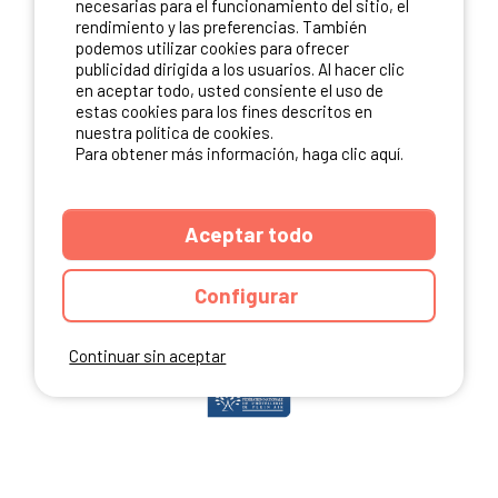
necesarias para el funcionamiento del sitio, el
rendimiento y las preferencias. También
podemos utilizar cookies para ofrecer
publicidad dirigida a los usuarios. Al hacer clic
NUESTROS PARTNERS
en aceptar todo, usted consiente el uso de
estas cookies para los fines descritos en
nuestra política de cookies.
Para obtener más información, haga clic aquí.
Aceptar todo
Configurar
Continuar sin aceptar
ANUARIO
CGU DEL SITIO
MENCIONES LEGALES
COOKIES