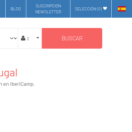
SUSCRIPCIÓN
BLOG
SELECCIÓN (
0
)
NEWSLETTER
BUSCAR
ugal
an en IberiCamp.