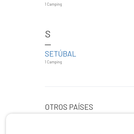
1 Camping
S
SETÚBAL
1 Camping
OTROS PAÍSES
Alemania
Austria
Bél
(38 campings)
(24 campings)
Francia
Reino Unido
(1849 campings)
(2 campings)