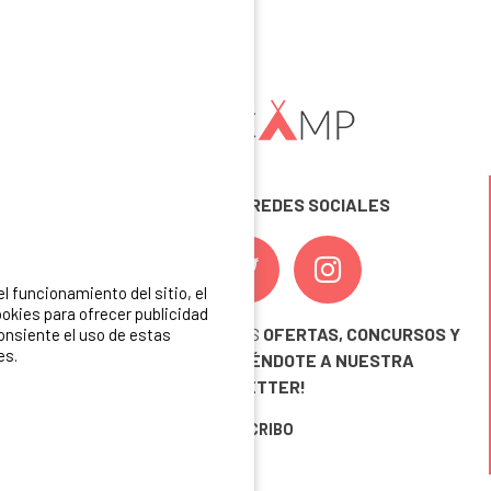
a
(3 campings)
SÍGUENOS EN LAS REDES SOCIALES
 funcionamiento del sitio, el
okies para ofrecer publicidad
¡ Y NO TE PIERDAS NUESTRAS
OFERTAS, CONCURSOS Y
consiente el uso de estas
es.
NOVEDADES
INSCRIBIÉNDOTE A NUESTRA
NEWSLETTER!
ME INSCRIBO