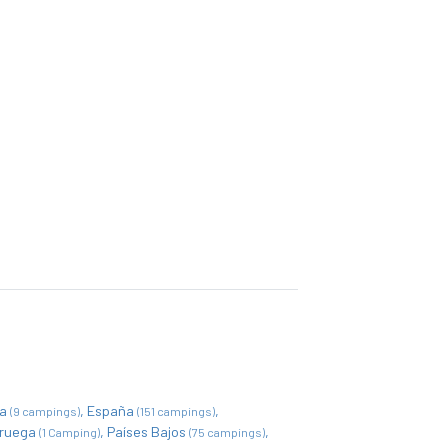
ia
España
(9 campings)
(151 campings)
ruega
Países Bajos
(1 Camping)
(75 campings)