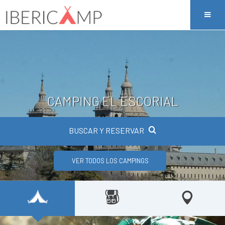
CAMPING EL ESCORIAL
BUSCAR Y RESERVAR
VER TODOS LOS CAMPINGS