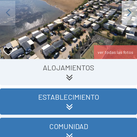
Previous
Next
ver todas las fotos
ALOJAMIENTOS
ESTABLECIMIENTO
COMUNIDAD