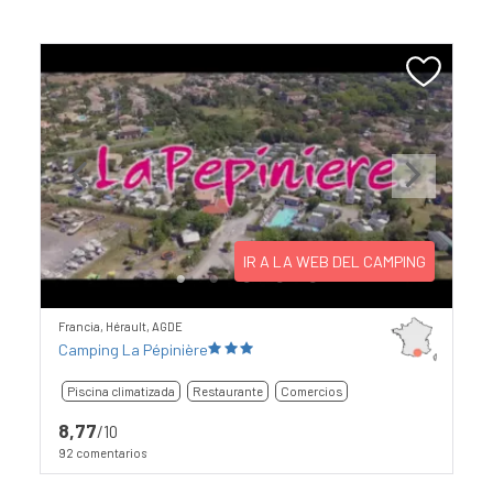
Previous
Next
IR A LA WEB DEL CAMPING
Francia, Hérault, AGDE
Camping La Pépinière
Piscina climatizada
Restaurante
Comercios
8,77
/10
92 comentarios