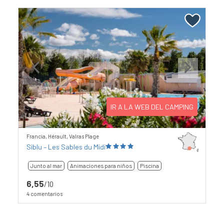
Previous
Next
IR A LA WEB DEL CAMPING
Francia, Hérault, Valras Plage
Siblu – Les Sables du Midi
Junto al mar
Animaciones para niños
Piscina
6,55
/10
4 comentarios