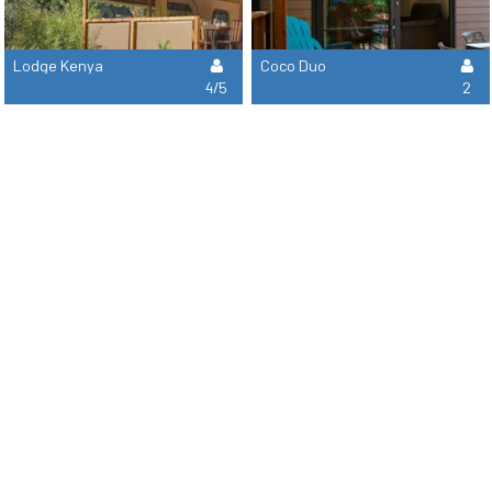
Lodge Kenya
Coco Duo
4/5
2