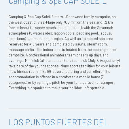
Camping & Spa CAP SOLEIL
Camping & Spa Cap Soleil 4 stars - Renowned family campsite, on
the west coast of Vias-Plage only 700 m from the sea and 1.2 km
from a beautiful sandy beach. Its aquatic park with the Savannah
atmosphere (5 waterslides, lagoon pools, paddling pool, jaccuzi,
solariums) is a must in the region. As well as its heated spa area
reserved for +18 years and completed by sauna, steam room,
massage parlor. The indoor pool is heated from the opening of the
campsite. A professional animators team cheers up days and
evenings. Mini club (all the season) and teen club (July & August only)
take care of the youngest ones. Many sports facilities for your leisure
(new fitness room in 2019), several catering and bar offers. The
accommodation is offered in a comfortable mobile home (7
categories) or by renting a pitch for your tent, caravan or camper.
Everything is organized to make your holliday unforgettable.
LOS PUNTOS FUERTES DEL