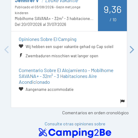
Jennifer V
: "Leuke vakantie"
J
9,36
Publicado el 03/08/2026 - Gezin met jonge
Pu
Mo
kinderen
Mobilhome SAVANA+ - 32m² - 3 habitaciones Aire acondicionado
De
/
10
Del 20/07/2026 al 31/07/2026
Opiniones Sobre El Camping
Wij hebben een super vakantie gehad op Cap soleil
Previous
Next
Zwembaduren misschien wat langer open
Comentario Sobre El Alojamiento - Mobilhome
SAVANA+ - 32m² - 3 Habitaciones Aire
Acondicionado
Aangename accommodatie
Comentarios en orden cronológico
Consulte otras opiniones sobre