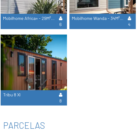
Mobilhome Africa+ - 29M² - 3 Habitaciones + Aire Acondicionado
Mobilhome Wanda - 34M² - 2 Habitaciones - 2 Cuartos De Baño
6
4
Tribu 8 Xl
8
PARCELAS