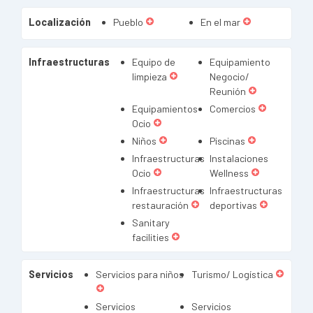
Localización
Pueblo
En el mar
Infraestructuras
Equipo de
Equipamiento
limpieza
Negocio/
Reunión
Equipamientos
Comercios
Ocio
Niños
Piscinas
Infraestructuras
Instalaciones
Ocio
Wellness
Infraestructuras
Infraestructuras
restauración
deportivas
Sanitary
facilities
Servicios
Servicios para niños
Turismo/ Logística
Servicios
Servicios