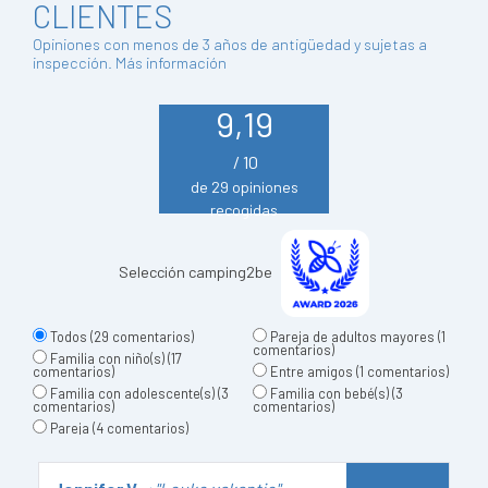
CLIENTES
Opiniones con menos de 3 años de antigüedad y sujetas a
inspección.
Más información
9,19
/ 10
de 29 opiniones
recogidas
Selección camping2be
Todos
(29 comentarios)
Pareja de adultos mayores
(1
comentarios)
Familia con niño(s)
(17
comentarios)
Entre amigos
(1 comentarios)
Familia con adolescente(s)
(3
Familia con bebé(s)
(3
comentarios)
comentarios)
Pareja
(4 comentarios)