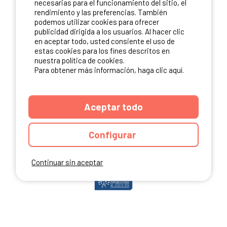
necesarias para el funcionamiento del sitio, el
rendimiento y las preferencias. También
podemos utilizar cookies para ofrecer
publicidad dirigida a los usuarios. Al hacer clic
NUESTROS PARTNERS
en aceptar todo, usted consiente el uso de
estas cookies para los fines descritos en
nuestra política de cookies.
Para obtener más información, haga clic aquí.
Aceptar todo
Configurar
Continuar sin aceptar
ANUARIO
CGU DEL SITIO
MENCIONES LEGALES
COOKIES