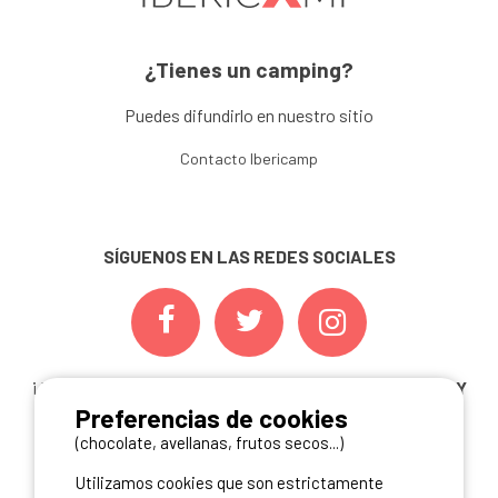
¿Tienes un camping?
Puedes difundirlo en nuestro sitio
Contacto Ibericamp
SÍGUENOS EN LAS REDES SOCIALES
¡ Y NO TE PIERDAS NUESTRAS
OFERTAS, CONCURSOS Y
Preferencias de cookies
NOVEDADES
INSCRIBIÉNDOTE A NUESTRA
NEWSLETTER!
(chocolate, avellanas, frutos secos...)
Utilizamos cookies que son estrictamente
ME INSCRIBO