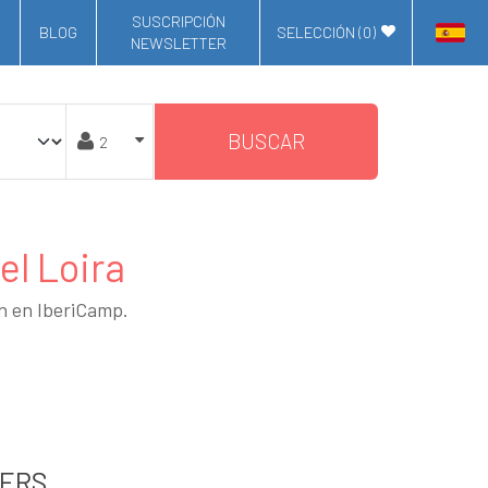
SUSCRIPCIÓN
BLOG
SELECCIÓN (
0
)
NEWSLETTER
BUSCAR
el Loira
an en IberiCamp.
ERS