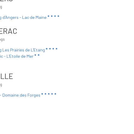
ng
 d'Angers - Lac de Maine
ERAC
ngs
 Les Prairies de L'Etang
ic - L'Etoile de Mer
ILLE
ng
- Domaine des Forges