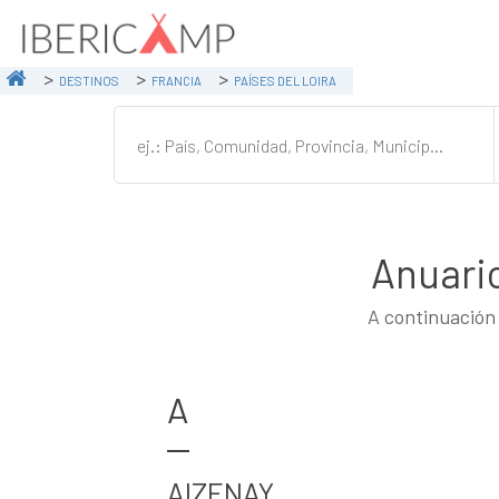
DESTINOS
FRANCIA
PAÍSES DEL LOIRA
Anuari
A continuación 
A
AIZENAY