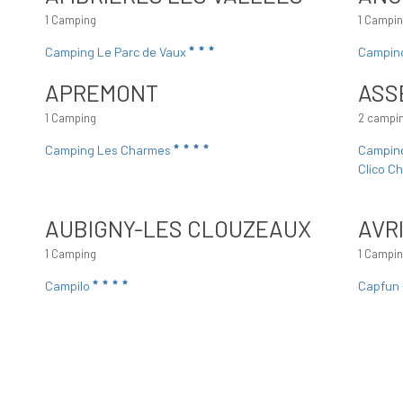
1 Camping
1 Campi
Camping Le Parc de Vaux
Camping
APREMONT
ASS
1 Camping
2 campi
Camping Les Charmes
Camping
Clico Ch
AUBIGNY-LES CLOUZEAUX
AVR
1 Camping
1 Campi
Campilo
Capfun 