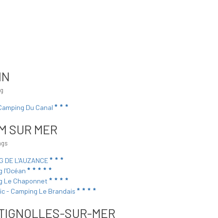
IN
ng
Camping Du Canal
M SUR MER
ngs
G DE L'AUZANCE
 l'Océan
g Le Chaponnet
hic - Camping Le Brandais
TIGNOLLES-SUR-MER