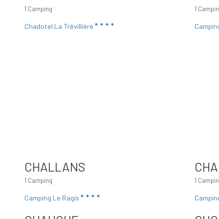
1 Camping
1 Campi
Chadotel La Trévillière
Campin
CHALLANS
CHA
1 Camping
1 Campi
Camping Le Ragis
Camping