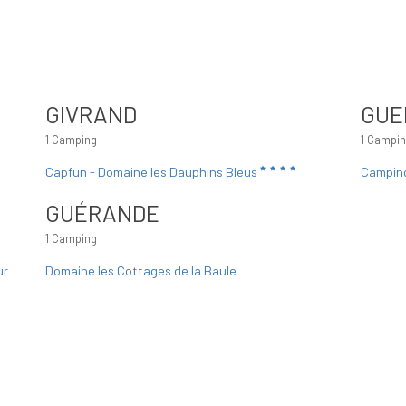
GIVRAND
GUE
1 Camping
1 Campi
Capfun - Domaine les Dauphins Bleus
Campin
GUÉRANDE
1 Camping
ur
Domaine les Cottages de la Baule