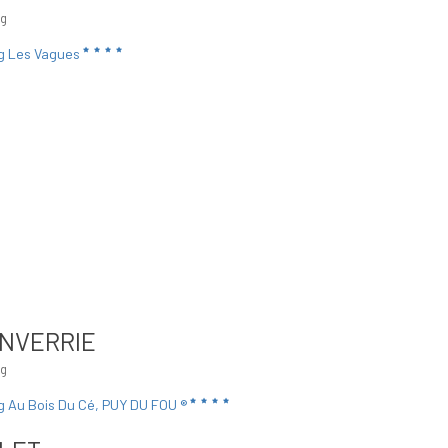
ng
g Les Vagues
NVERRIE
ng
 Au Bois Du Cé, PUY DU FOU ®