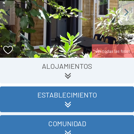
Previous
Next
ver todas las fotos
ALOJAMIENTOS
ESTABLECIMIENTO
COMUNIDAD