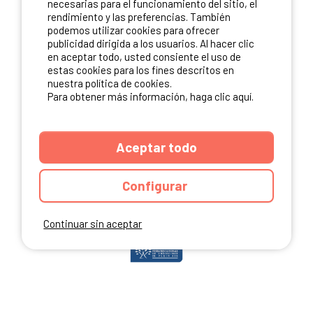
necesarias para el funcionamiento del sitio, el
rendimiento y las preferencias. También
podemos utilizar cookies para ofrecer
publicidad dirigida a los usuarios. Al hacer clic
NUESTROS PARTNERS
en aceptar todo, usted consiente el uso de
estas cookies para los fines descritos en
nuestra política de cookies.
Para obtener más información, haga clic aquí.
Aceptar todo
Configurar
Continuar sin aceptar
ANUARIO
CGU DEL SITIO
MENCIONES LEGALES
COOKIES