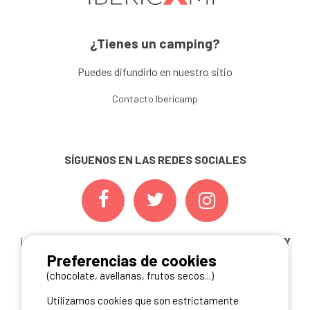
¿Tienes un camping?
Puedes difundirlo en nuestro sitio
Contacto Ibericamp
SÍGUENOS EN LAS REDES SOCIALES
¡ Y NO TE PIERDAS NUESTRAS
OFERTAS, CONCURSOS Y
Preferencias de cookies
NOVEDADES
INSCRIBIÉNDOTE A NUESTRA
NEWSLETTER!
(chocolate, avellanas, frutos secos...)
Utilizamos cookies que son estrictamente
ME INSCRIBO