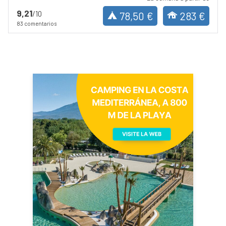
9,21
/10
78,50 €
283 €
83 comentarios