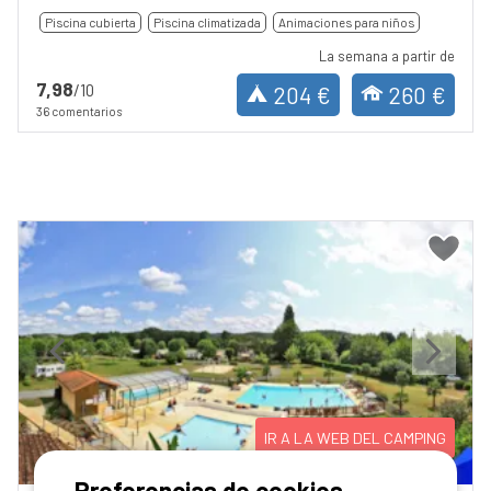
Piscina cubierta
Piscina climatizada
Animaciones para niños
La semana a partir de
7,98
/10
204 €
260 €
36 comentarios
Previous
Next
IR A LA WEB DEL CAMPING
Preferencias de cookies