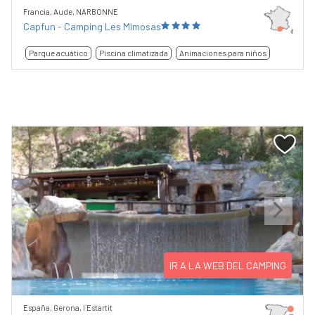
Francia, Aude, NARBONNE
Capfun - Camping Les Mimosas
Parque acuático
Piscina climatizada
Animaciones para niños
Previous
Next
IR A LA WEB DEL CAMPING
España, Gerona, l´Estartit