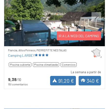
Previous
Next
IR A LA WEB DEL CAMPING
Francia, Altos Pirineos, PIERREFITTE NESTALAS
Camping LARBEY
Piscina cubierta
Piscina climatizada
Comercios
La semana a partir de
9,38
/10
91,20 €
340 €
151 comentarios