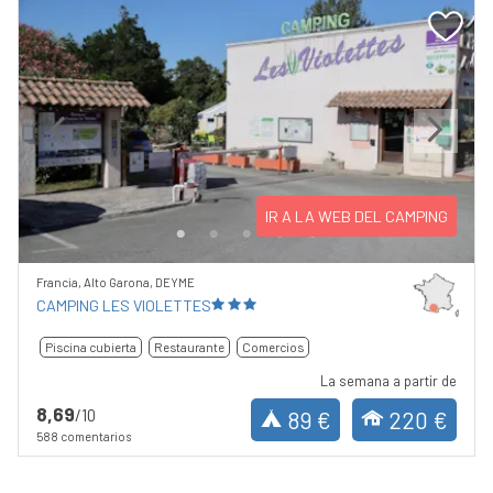
Previous
Next
IR A LA WEB DEL CAMPING
Francia, Alto Garona, DEYME
CAMPING LES VIOLETTES
Piscina cubierta
Restaurante
Comercios
La semana a partir de
8,69
/10
89 €
220 €
588 comentarios