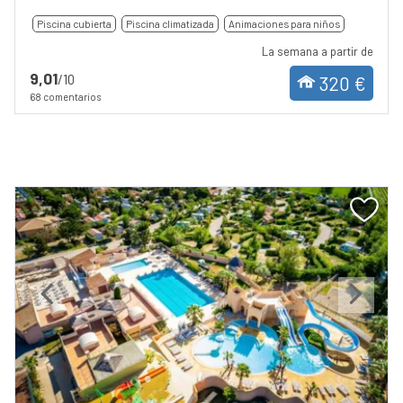
Piscina cubierta
Piscina climatizada
Animaciones para niños
La semana a partir de
9,01
/10
320 €
68 comentarios
Previous
Next