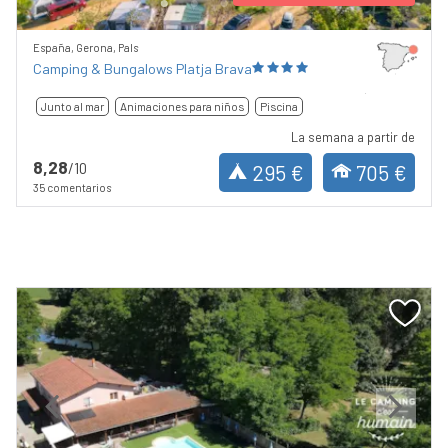
España, Gerona, Pals
Camping & Bungalows Platja Brava
Junto al mar
Animaciones para niños
Piscina
La semana a partir de
8,28
/10
295 €
705 €
35 comentarios
Previous
Next