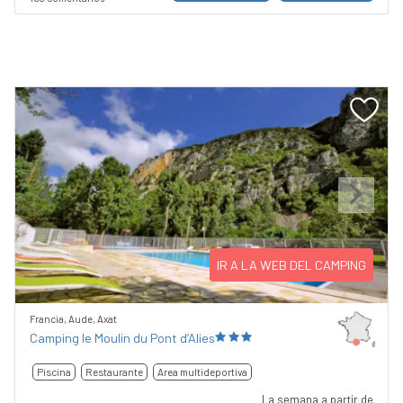
Previous
Next
IR A LA WEB DEL CAMPING
Francia, Aude, Axat
Camping le Moulin du Pont d’Alies
Piscina
Restaurante
Area multideportiva
La semana a partir de