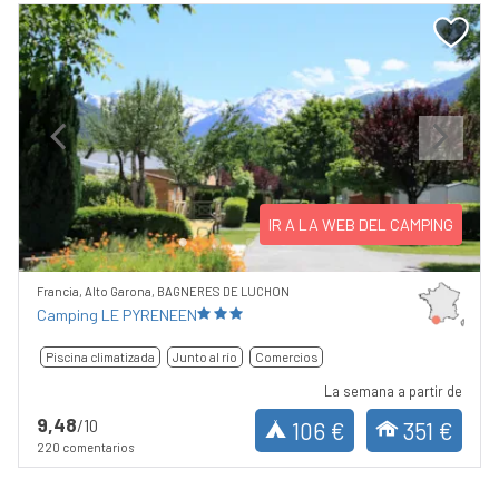
Previous
Next
IR A LA WEB DEL CAMPING
Francia, Alto Garona, BAGNERES DE LUCHON
Camping LE PYRENEEN
Piscina climatizada
Junto al río
Comercios
La semana a partir de
9,48
/10
106 €
351 €
220 comentarios