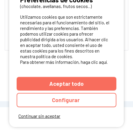
Francia, Dordogne, Le Bugue
(chocolate, avellanas, frutos secos...)
Camping du Bournat
Utilizamos cookies que son estrictamente
Piscina climatizada
Restaurante
Area multideportiva
necesarias para el funcionamiento del sitio, el
rendimiento y las preferencias. También
La semana a partir de
podemos utilizar cookies para ofrecer
9,62
/10
107 €
443 €
publicidad dirigida a los usuarios. Al hacer clic
en aceptar todo, usted consiente el uso de
2 comentarios
estas cookies para los fines descritos en
nuestra política de cookies.
Para obtener más información, haga clic aquí.
Aceptar todo
VER MÁS RESULTADOS
Configurar
Continuar sin aceptar