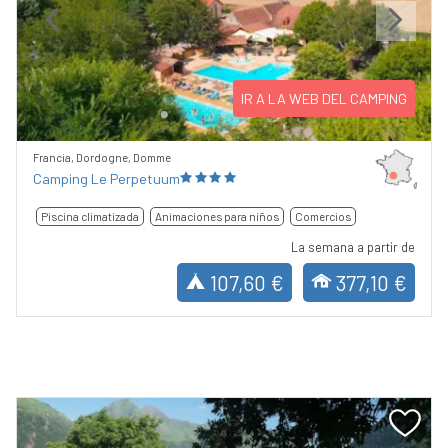
Previous
Next
IR A LA WEB DEL CAMPING
Francia, Dordogne, Domme
Camping Le Perpetuum
Piscina climatizada
Animaciones para niños
Comercios
La semana a partir de
107,60 €
377,10 €