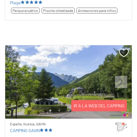
Plage
Parque acuático
Piscina climatizada
Animaciones para niños
Previous
Next
IR A LA WEB DEL CAMPING
España, Huesca, GAVIN
CAMPING GAVIN