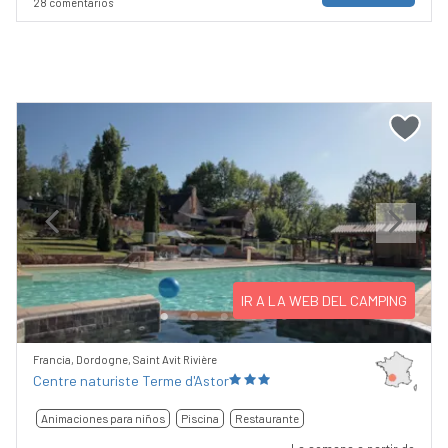
28 comentarios
Previous
Next
IR A LA WEB DEL CAMPING
Francia, Dordogne, Saint Avit Rivière
Centre naturiste Terme d'Astor
Animaciones para niños
Piscina
Restaurante