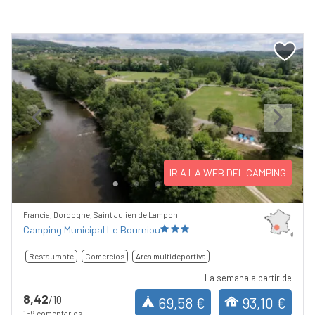
Previous
Next
IR A LA WEB DEL CAMPING
Francia, Dordogne, Saint Julien de Lampon
Camping Municipal Le Bourniou
Restaurante
Comercios
Area multideportiva
La semana a partir de
8,42
/10
69,58 €
93,10 €
159 comentarios