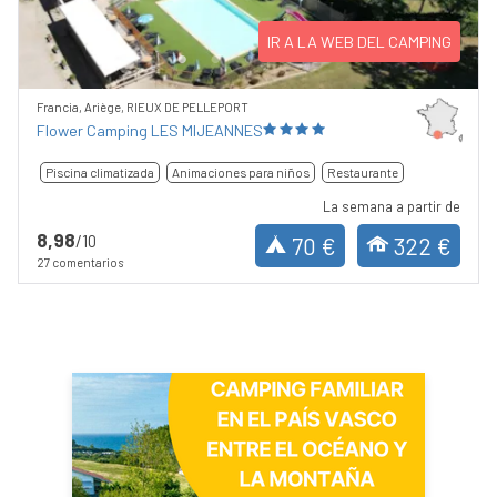
IR A LA WEB DEL CAMPING
Francia, Ariège, RIEUX DE PELLEPORT
Flower Camping LES MIJEANNES
Piscina climatizada
Animaciones para niños
Restaurante
La semana a partir de
8,98
/10
70 €
322 €
27 comentarios