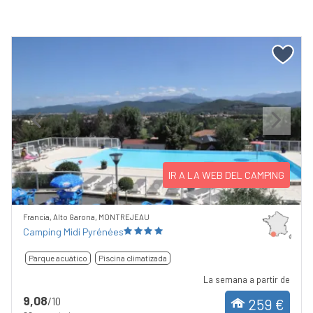
Previous
Next
IR A LA WEB DEL CAMPING
Francia, Alto Garona, MONTREJEAU
Camping Midi Pyrénées
Parque acuático
Piscina climatizada
La semana a partir de
9,08
/10
259 €