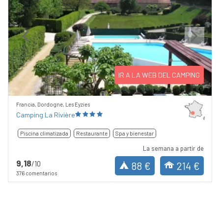
Previous
Next
IR A LA WEB DEL CAMPING
Francia, Dordogne, Les Eyzies
Camping La Rivière
Piscina climatizada
Restaurante
Spa y bienestar
La semana a partir de
9,18
/10
88 €
214 €
376 comentarios