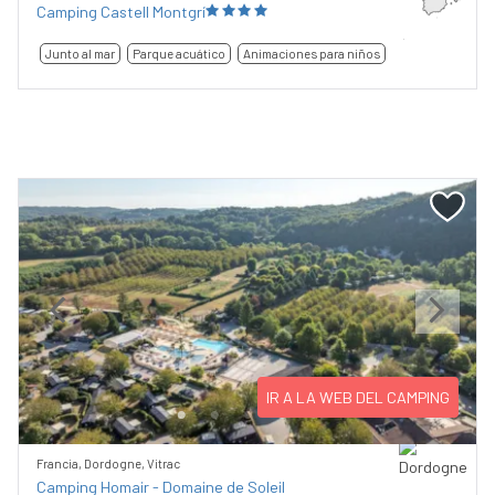
Camping Castell Montgrí
Junto al mar
Parque acuático
Animaciones para niños
Previous
Next
IR A LA WEB DEL CAMPING
Francia, Dordogne, Vitrac
Camping Homair - Domaine de Soleil