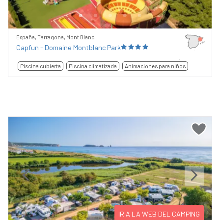
España, Tarragona, Mont Blanc
Capfun - Domaine Montblanc Park
Piscina cubierta
Piscina climatizada
Animaciones para niños
Previous
Next
IR A LA WEB DEL CAMPING