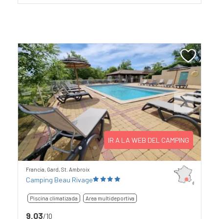
Previous
Next
IR A LA WEB DEL CAMPING
Francia, Gard, St. Ambroix
Camping Beau Rivage
Piscina climatizada
Area multideportiva
9,03
/10