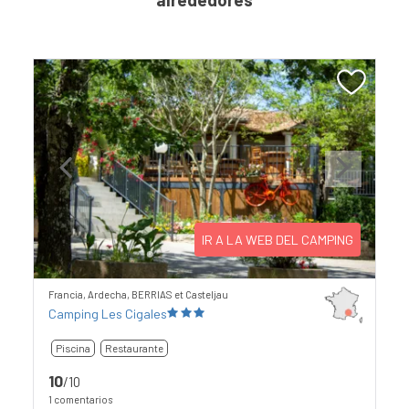
Previous
Next
IR A LA WEB DEL CAMPING
Francia, Ardecha, BERRIAS et Casteljau
Camping Les Cigales
Piscina
Restaurante
10
/10
1 comentarios