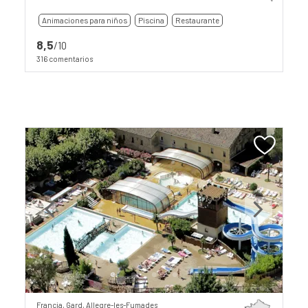
Animaciones para niños
Piscina
Restaurante
8,5
/10
316 comentarios
Previous
Next
Francia, Gard, Allegre-les-Fumades