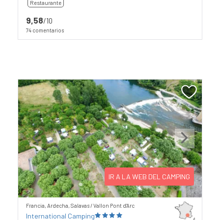
Restaurante
9,58
/10
74 comentarios
Previous
Next
IR A LA WEB DEL CAMPING
Francia, Ardecha, Salavas / Vallon Pont d'Arc
International Camping