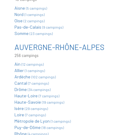
Aisne
(5 campings)
Nord
(1 campings)
Oise
(2 campings)
Pas-de-Calais
(9 campings)
Somme
(23 campings)
AUVERGNE-RHÔNE-ALPES
256 campings
Ain
(12 campings)
Allier
(1 campings)
Ardèche
(102 campings)
Cantal
(7 campings)
Drôme
(34 campings)
Haute-Loire
(7 campings)
Haute-Savoie
(19 campings)
Isère
(29 campings)
Loire
(7 campings)
Métropole de Lyon
(1 campings)
Puy-de-Dôme
(18 campings)
Rhône
(4 campings)