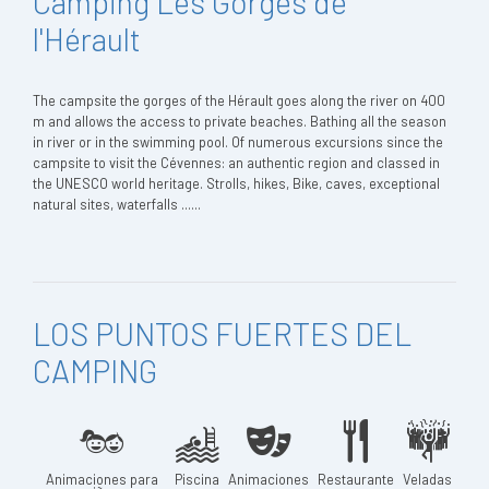
Camping Les Gorges de
l'Hérault
The campsite the gorges of the Hérault goes along the river on 400
m and allows the access to private beaches. Bathing all the season
in river or in the swimming pool. Of numerous excursions since the
campsite to visit the Cévennes: an authentic region and classed in
the UNESCO world heritage. Strolls, hikes, Bike, caves, exceptional
natural sites, waterfalls ......
LOS PUNTOS FUERTES DEL
CAMPING
Animaciones para
Piscina
Animaciones
Restaurante
Veladas