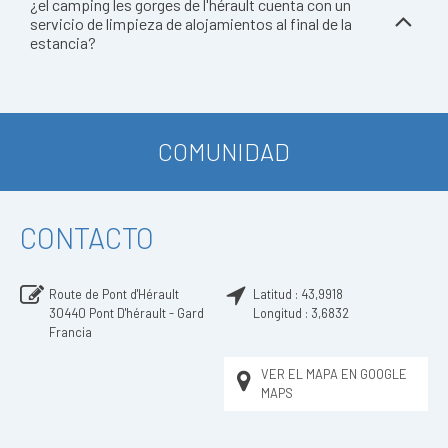
¿el camping les gorges de l'hérault cuenta con un
servicio de limpieza de alojamientos al final de la
estancia?
COMUNIDAD
CONTACTO
Route de Pont d'Hérault
Latitud :
43,9918
30440
Pont D'hérault - Gard
Longitud :
3,6832
Francia
VER EL MAPA EN GOOGLE
MAPS