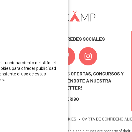
SÍGUENOS EN LAS REDES SOCIALES
 funcionamiento del sitio, el
okies para ofrecer publicidad
¡ Y NO TE PIERDAS NUESTRAS
OFERTAS, CONCURSOS Y
consiente el uso de estas
es.
NOVEDADES
INSCRIBIÉNDOTE A NUESTRA
NEWSLETTER!
ME INSCRIBO
ITIO
MENCIONES LEGALES
COOKIES
CARTA DE CONFIDENCIALI
26 Ibericamp. All rights reserved. All media and pictures are property of their