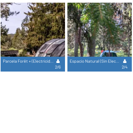
Parcela Forêt + (Electricidad / Cerca Rio)
Espacio Natural (Sin Electricidad, Sin Límites) Reservado Para Tiendas/Furgonetas (Altura Máxima 2M)
2/6
2/4