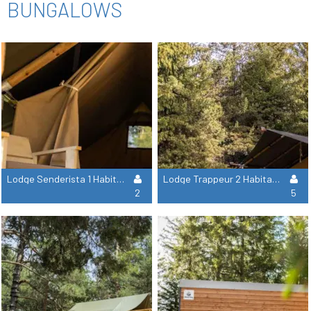
BUNGALOWS
Lodge Senderista 1 Habitacion (10 M2 / Kit Cocina)***Vue Riviere***
Lodge Trappeur 2 Habitaciones 25M2 (Cocina + Terraza) - Sin Baño
2
5