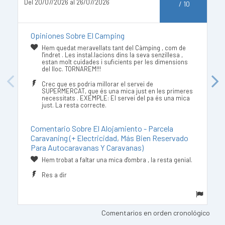
Del 20/07/2026 al 26/07/2026
De
/
10
Opiniones Sobre El Camping
Hem quedat meravellats tant del Càmping , com de
l'indret . Les instal.lacions dins la seva senzillesa ,
estan molt cuidades i suficients per les dimensions
del lloc. TORNAREM!!!
Previous
Next
Crec que es podria millorar el servei de
SUPERMERCAT, que és una mica just en les primeres
necessitats . EXEMPLE: El servei del pa és una mica
just. La resta correcte.
Comentario Sobre El Alojamiento - Parcela
Caravaning (+ Electricidad, Más Bien Reservado
Para Autocaravanas Y Caravanas)
Hem trobat a faltar una mica d'ombra , la resta genial.
Res a dir
Comentarios en orden cronológico