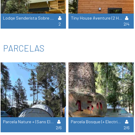
Lodge Senderista Sobre Pilotes (2 Plantas 12,5M2) - 1 Habitacion (8 M2) + Cocina
Tiny House Aventure (2 Habitaciones) ***En El Bosque*** ¡¡¡Nuevo Para 2024!!!
2
2/4
PARCELAS
Parcela Nature + (Sans Elec / Cerca Rio)
Parcela Bosque (+ Electricidad)
2/6
2/6