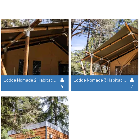
Lodge Nomade 2 Habitaciones 27M2 (Cocina / Baño/ Wc / Terraza)***Vue Riviere***
Lodge Nomade 3 Habitaciones 38M2 (Cocina / Bano / Wc / Terraza)***Vue Riviere***
4
7