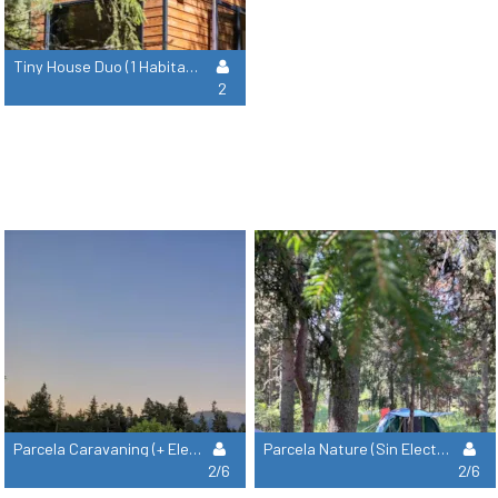
Tiny House Duo (1 Habitación) ***En El Bosque***
2
Parcela Caravaning (+ Electricidad, Más Bien Reservado Para Autocaravanas Y Caravanas)
Parcela Nature (Sin Electricidad)
2/6
2/6