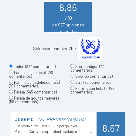
8,86
/ 10
de 977 opiniones
recogidas
Selección camping2be
Todos
(977 comentarios)
Entre amigos
(77
comentarios)
Familia con niño(s)
(281
comentarios)
Solo
(63 comentarios)
Familia con adolescente(s)
Otro
(26 comentarios)
(107 comentarios)
Familia con bebé(s)
(22
Pareja
(345 comentarios)
comentarios)
Pareja de adultos mayores
(56 comentarios)
JOSEP C
: "EL PRECIÓS CANADA"
A
8,67
Publicado el 29/07/2026 - En pareja joven
Pu
Parcela Caravaning (+ electricidad, más bien reservado para autocaravanas y caravanas)
Pa