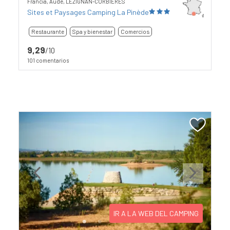
Francia, Aude, LEZIGNAN-CORBIERES
Sites et Paysages Camping La Pinède
Restaurante
Spa y bienestar
Comercios
9,29
/10
101 comentarios
Previous
Next
IR A LA WEB DEL CAMPING