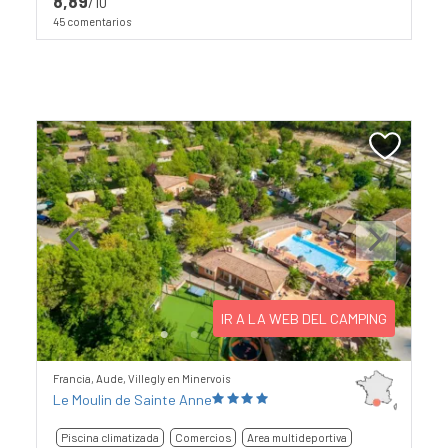
8,89
/10
45 comentarios
Previous
Next
IR A LA WEB DEL CAMPING
Francia, Aude, Villegly en Minervois
Le Moulin de Sainte Anne
Piscina climatizada
Comercios
Area multideportiva