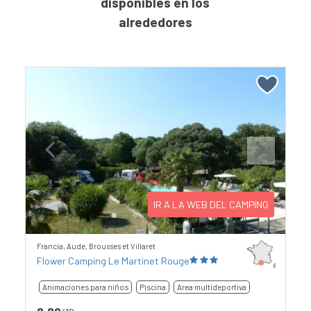
disponibles en los
alrededores
Previous
Next
IR A LA WEB DEL CAMPING
Francia, Aude, Brousses et Villaret
Flower Camping Le Martinet Rouge
Animaciones para niños
Piscina
Area multideportiva