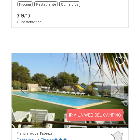
Piscina
Restaurante
Comercios
7,9
/10
49 comentarios
Previous
Next
IR A LA WEB DEL CAMPING
Francia, Aude, Fabrezan
Camping Le Pinada