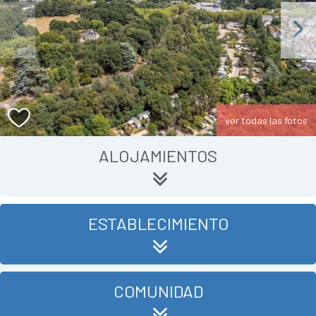
Previous
Next
ver todas las fotos
ALOJAMIENTOS
ESTABLECIMIENTO
COMUNIDAD