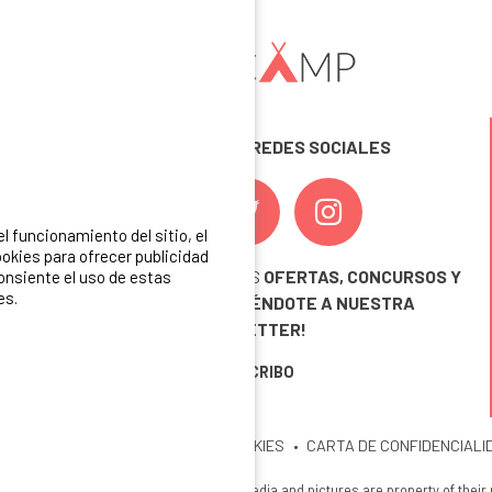
SÍGUENOS EN LAS REDES SOCIALES
 funcionamiento del sitio, el
okies para ofrecer publicidad
¡ Y NO TE PIERDAS NUESTRAS
OFERTAS, CONCURSOS Y
consiente el uso de estas
es.
NOVEDADES
INSCRIBIÉNDOTE A NUESTRA
NEWSLETTER!
ME INSCRIBO
ITIO
MENCIONES LEGALES
COOKIES
CARTA DE CONFIDENCIALI
26 Ibericamp. All rights reserved. All media and pictures are property of their