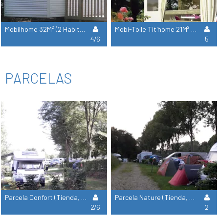
Mobilhome 32M² (2 Habitaciones)
Mobi-Toile Tit'home 21M² (2 Habitaciones) (Sin Sanitarios)
4/6
5
PARCELAS
Parcela Confort (Tienda, Caravana, Autocaravana / 1 Coche / Electricidad 10A)
Parcela Nature (Tienda, Caravana, Autocaravana / 1 Coche)
2/6
2