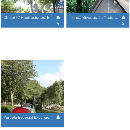
Chalet (2 Habitaciones) Equipado Para Minusválido
Tienda Bivouac De Madera Sobre Pilotes (Para Excursionistas Y Ciclistas Itinerantes)
4
2
Parcela Especial Excursionista Andando O Ciclista Con Tienda
1