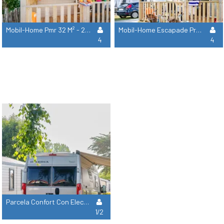
Mobil-Home Pmr 32 M² - 2 Habitaciones + Televisión Y Lavavajillas
Mobil-Home Escapade Premium 27 M² - 2 Habitaciones + Televisión
4
4
Parcela Confort Con Electricidad +1 Coche +Tienda, Caravana, Autocaravana
1/2