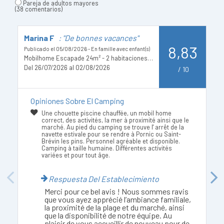
Pareja de adultos mayores
(38 comentarios)
Marina F
: "De bonnes vacances"
S
8,83
c
Publicado el 05/08/2026 - En famille avec enfant(s)
Mobilhome Escapade 24m² - 2 habitaciones + TV
Pu
Del 26/07/2026 al 02/08/2026
/
10
ad
D
Opiniones Sobre El Camping
Une chouette piscine chauffée, un mobil home
correct, des activités, la mer à proximité ainsi que le
marché. Au pied du camping se trouve l' arrêt de la
navette estivale pour se rendre à Pornic ou Saint-
Brévin les pins. Personnel agréable et disponible.
Camping à taille humaine. Différentes activités
variées et pour tout âge.
Previous
Respuesta Del Establecimiento
Next
Merci pour ce bel avis ! Nous sommes ravis
que vous ayez apprécié l’ambiance familiale,
la proximité de la plage et du marché, ainsi
que la disponibilité de notre équipe. Au
plaisir de vous accueillir de nouveau pour de