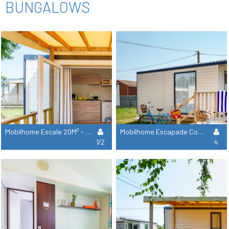
BUNGALOWS
Mobilhome Escale 20M² - 1 Habitación +Tv
Mobilhome Escapade Confort 27M²- 2 Habitaciones + Tv
1/2
4