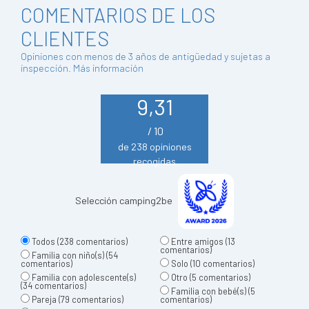
COMENTARIOS DE LOS
CLIENTES
Opiniones con menos de 3 años de antigüedad y sujetas a
inspección.
Más información
9,31
/ 10
de 238 opiniones
recogidas
Selección camping2be
Todos
(238 comentarios)
Entre amigos
(13
comentarios)
Familia con niño(s)
(54
comentarios)
Solo
(10 comentarios)
Familia con adolescente(s)
Otro
(5 comentarios)
(34 comentarios)
Familia con bebé(s)
(5
Pareja
(79 comentarios)
comentarios)