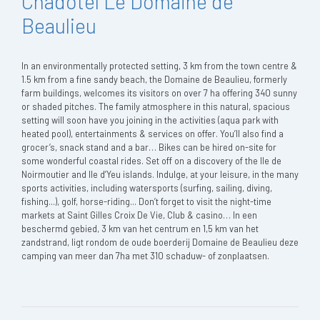
Chadotel Le Domaine de
Beaulieu
In an environmentally protected setting, 3 km from the town centre &
1.5 km from a fine sandy beach, the Domaine de Beaulieu, formerly
farm buildings, welcomes its visitors on over 7 ha offering 340 sunny
or shaded pitches. The family atmosphere in this natural, spacious
setting will soon have you joining in the activities (aqua park with
heated pool), entertainments & services on offer. You’ll also find a
grocer’s, snack stand and a bar… Bikes can be hired on-site for
some wonderful coastal rides. Set off on a discovery of the Ile de
Noirmoutier and Ile d’Yeu islands. Indulge, at your leisure, in the many
sports activities, including watersports (surfing, sailing, diving,
fishing...), golf, horse-riding... Don’t forget to visit the night-time
markets at Saint Gilles Croix De Vie, Club & casino… In een
beschermd gebied, 3 km van het centrum en 1,5 km van het
zandstrand, ligt rondom de oude boerderij Domaine de Beaulieu deze
camping van meer dan 7ha met 310 schaduw- of zonplaatsen.