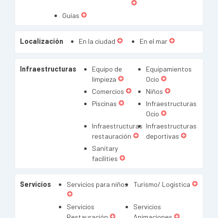
Guías
Localización
En la ciudad
En el mar
Infraestructuras
Equipo de
Equipamientos
limpieza
Ocio
Comercios
Niños
Piscinas
Infraestructuras
Ocio
Infraestructuras
Infraestructuras
restauración
deportivas
Sanitary
facilities
Servicios
Servicios para niños
Turismo/ Logística
Servicios
Servicios
Restauración
Animaciones