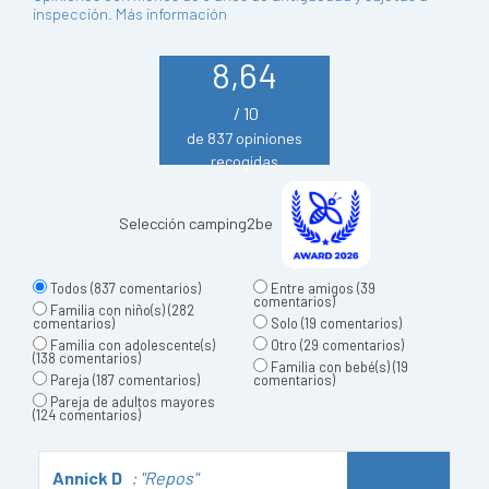
inspección.
Más información
8,64
/ 10
de 837 opiniones
recogidas
Selección camping2be
Todos
(837 comentarios)
Entre amigos
(39
comentarios)
Familia con niño(s)
(282
comentarios)
Solo
(19 comentarios)
Familia con adolescente(s)
Otro
(29 comentarios)
(138 comentarios)
Familia con bebé(s)
(19
Pareja
(187 comentarios)
comentarios)
Pareja de adultos mayores
(124 comentarios)
Annick D
: "Repos"
D