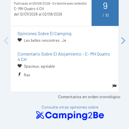
9
Publicado el 05/08/2026 - En famille avec enfant(s)
Pu
C- MH Quatro 4 CH
M
del 12/07/2026 al 02/08/2026
de
/
10
Opiniones Sobre El Camping
Les belles rencontres . Je
Previous
Next
Comentario Sobre El Alojamiento - C- MH Quatro
4 CH
Spacieux, agréable
Ras
Comentarios en orden cronológico
Consulte otras opiniones sobre