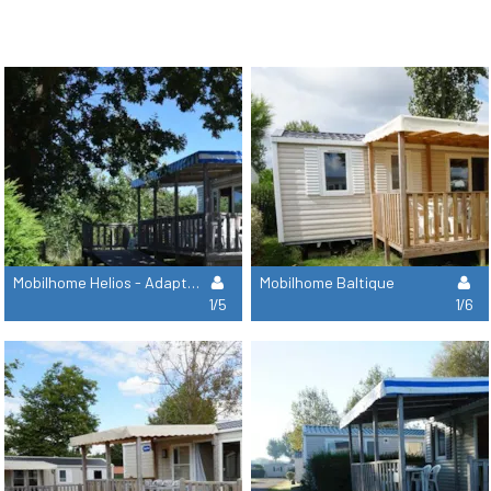
Mobilhome Helios - Adaptado Para Personas Con Movilidad Reducida
Mobilhome Baltique
1/5
1/6