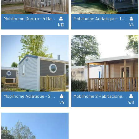
Mobilhome Quatro - 4 Habitaciones 2 Duchas
Mobilhome Adriatique - 1 Habitación
1/10
1/4
Mobilhome Adiatique - 2 Habitaciones
Mobilhome 2 Habitaciones Caraïbes Con Aire Acondicionado
1/4
4/6