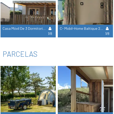
Casa Móvil De 3 Dormitorios Con Aire Acondicionado Baltique
C- Mobil-Home Baltique 2 Sdb - 3 Ch
1/8
1/8
PARCELAS