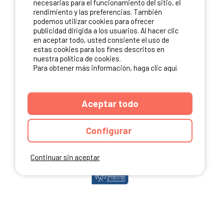
necesarias para el funcionamiento del sitio, el
rendimiento y las preferencias. También
podemos utilizar cookies para ofrecer
publicidad dirigida a los usuarios. Al hacer clic
NUESTROS PARTNERS
en aceptar todo, usted consiente el uso de
estas cookies para los fines descritos en
nuestra política de cookies.
Para obtener más información, haga clic aquí.
Aceptar todo
Configurar
Continuar sin aceptar
ANUARIO
CGU DEL SITIO
MENCIONES LEGALES
COOKIES