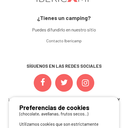
¿Tienes un camping?
Puedes difundirlo en nuestro sitio
Contacto Ibericamp
SÍGUENOS EN LAS REDES SOCIALES
¡ Y NO TE PIERDAS NUESTRAS
OFERTAS, CONCURSOS Y
Preferencias de cookies
NOVEDADES
INSCRIBIÉNDOTE A NUESTRA
NEWSLETTER!
(chocolate, avellanas, frutos secos...)
Utilizamos cookies que son estrictamente
ME INSCRIBO