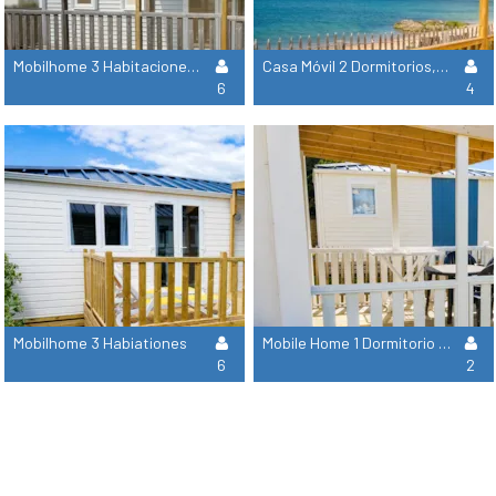
Mobilhome 3 Habitaciones - 2 Baños Con Ducha
Casa Móvil 2 Dormitorios, 2 Cuartos De Ducha - Frente Al Mar - 1ª Fila
6
4
Mobilhome 3 Habiationes
Mobile Home 1 Dormitorio Vista Al Mar
6
2