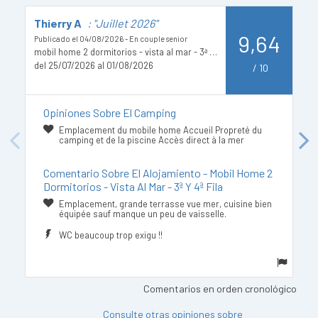
Thierry A
: "Juillet 2026"
M
9,64
Publicado el 04/08/2026 - En couple senior
Pu
mobil home 2 dormitorios - vista al mar - 3ª y 4ª fila
Pa
del 25/07/2026 al 01/08/2026
de
/
10
Opiniones Sobre El Camping
Emplacement du mobile home Accueil Propreté du
camping et de la piscine Accès direct à la mer
Previous
Next
Comentario Sobre El Alojamiento - Mobil Home 2
Dormitorios - Vista Al Mar - 3ª Y 4ª Fila
Emplacement, grande terrasse vue mer, cuisine bien
équipée sauf manque un peu de vaisselle.
WC beaucoup trop exigu !!
Comentarios en orden cronológico
Consulte otras opiniones sobre