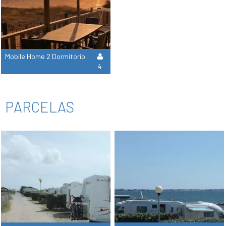
Mobile Home 2 Dormitorios, 2 Cuartos De Ducha - Vista Excepcional Al Mar - 2ª Fila
4
PARCELAS