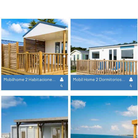
Mobilhome 2 Habitaciones 33/37M² - Terraza Cubierta
Mobil Home 2 Dormitorios - Vista Al Mar - 3ª Y 4ª Fila
4
4