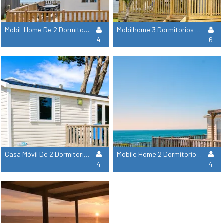
Mobil-Home De 2 Dormitorios - Vistas Excepcionales Al Mar - 2ª Y 3ª Fila
Mobilhome 3 Dormitorios 2 Cuartos De Ducha - Carretera
4
6
Casa Móvil De 2 Dormitorios Pmr (Personas Con Movilidad Reducida)
Mobile Home 2 Dormitorios, 1 Aseo, Frente Al Mar, 1ª Fila
4
4