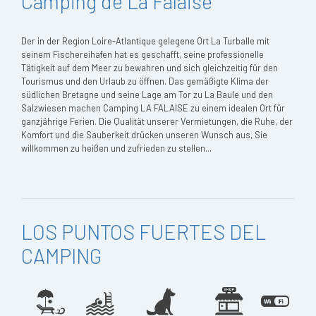
Camping de La Falaise
Der in der Region Loire-Atlantique gelegene Ort La Turballe mit
seinem Fischereihafen hat es geschafft, seine professionelle
Tätigkeit auf dem Meer zu bewahren und sich gleichzeitig für den
Tourismus und den Urlaub zu öffnen. Das gemäßigte Klima der
südlichen Bretagne und seine Lage am Tor zu La Baule und den
Salzwiesen machen Camping LA FALAISE zu einem idealen Ort für
ganzjährige Ferien. Die Qualität unserer Vermietungen, die Ruhe, der
Komfort und die Sauberkeit drücken unseren Wunsch aus, Sie
willkommen zu heißen und zufrieden zu stellen...
LOS PUNTOS FUERTES DEL
CAMPING