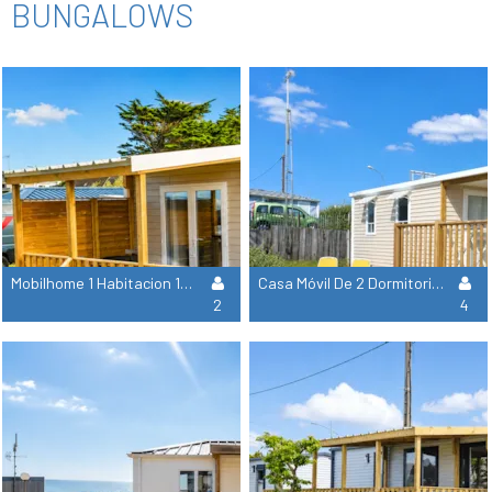
BUNGALOWS
Mobilhome 1 Habitacion 16M² - No Vista Al Mar
Casa Móvil De 2 Dormitorios Al Borde De La Carretera
2
4