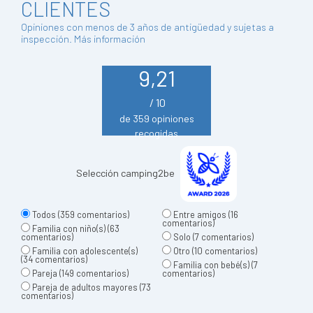
CLIENTES
Opiniones con menos de 3 años de antigüedad y sujetas a
inspección.
Más información
9,21
/ 10
de 359 opiniones
recogidas
Selección camping2be
Todos
(359 comentarios)
Entre amigos
(16
comentarios)
Familia con niño(s)
(63
comentarios)
Solo
(7 comentarios)
Familia con adolescente(s)
Otro
(10 comentarios)
(34 comentarios)
Familia con bebé(s)
(7
Pareja
(149 comentarios)
comentarios)
Pareja de adultos mayores
(73
comentarios)