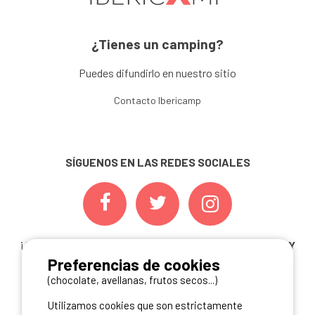
¿Tienes un camping?
Puedes difundirlo en nuestro sitio
Contacto Ibericamp
SÍGUENOS EN LAS REDES SOCIALES
¡ Y NO TE PIERDAS NUESTRAS
OFERTAS, CONCURSOS Y
Preferencias de cookies
NOVEDADES
INSCRIBIÉNDOTE A NUESTRA
NEWSLETTER!
(chocolate, avellanas, frutos secos...)
Utilizamos cookies que son estrictamente
ME INSCRIBO