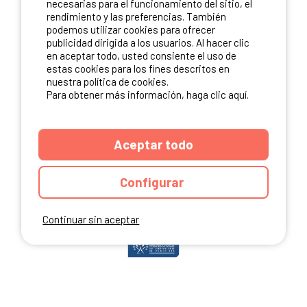
necesarias para el funcionamiento del sitio, el
rendimiento y las preferencias. También
podemos utilizar cookies para ofrecer
publicidad dirigida a los usuarios. Al hacer clic
NUESTROS PARTNERS
en aceptar todo, usted consiente el uso de
estas cookies para los fines descritos en
nuestra política de cookies.
Para obtener más información, haga clic aquí.
Aceptar todo
Configurar
Continuar sin aceptar
ANUARIO
CGU DEL SITIO
MENCIONES LEGALES
COOKIES