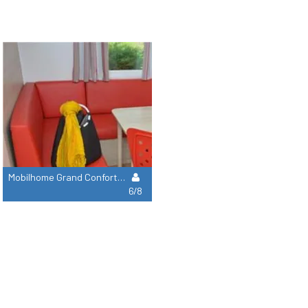
Mobilhome Grand Confort 3 Habitaciones Terraza Semi-Cubierta + Tv
6/8