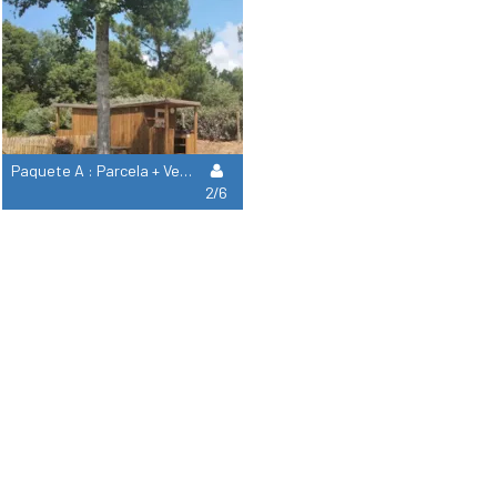
Paquete A : Parcela + Vehículo
2/6