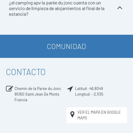
¿el camping apv la parée du jonc cuenta con un
servicio de limpieza de alojamientos al final de la
estancia?
COMUNIDAD
CONTACTO
Chemin de la Parée du Jonc
Latitud :
46,8049
85160
Saint Jean De Monts
Longitud :
-2,1135
Francia
VER EL MAPA EN GOOGLE
MAPS