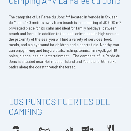
Camping APV La Parée du Jonc
The campsite of La Parée du Jonc *** located in Vendée in St Jean
de Monts, 150 meters away from beach is in a clearing of 30 000 m2,
privileged place for its calm and ideal for family holidays, between
beach and forest. In addition to the pool, animations in high season,
the proximity of the sea, you will find a variety of services: food,
meals, and a playground for children and a sports field. Nearby, you
can enjoy hiking and bicycle trails, fishing, tennis, mini-golf, golf 18
holes, discos, casino, entertainment ... The campsite of La Parée du
Jonc is situated near Noirmoutier Island and Yeu Island, 50m bike
paths along the coast through the forest.
LOS PUNTOS FUERTES DEL
CAMPING