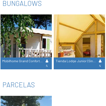
BUNGALOWS
Mobilhome Grand Confort Terraza
Tienda Lodge Junior (Sin Sanitarios)
4
4
PARCELAS