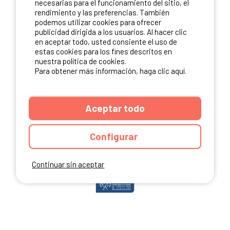
necesarias para el funcionamiento del sitio, el
rendimiento y las preferencias. También
podemos utilizar cookies para ofrecer
publicidad dirigida a los usuarios. Al hacer clic
NUESTROS PARTNERS
en aceptar todo, usted consiente el uso de
estas cookies para los fines descritos en
nuestra política de cookies.
Para obtener más información, haga clic aquí.
Aceptar todo
Configurar
Continuar sin aceptar
ANUARIO
CGU DEL SITIO
MENCIONES LEGALES
COOKIES