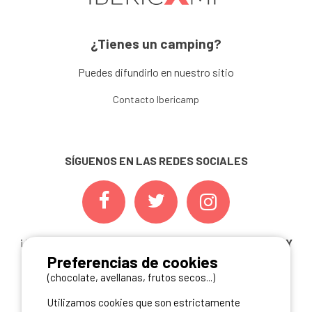
¿Tienes un camping?
Puedes difundirlo en nuestro sitio
Contacto Ibericamp
SÍGUENOS EN LAS REDES SOCIALES
¡ Y NO TE PIERDAS NUESTRAS
OFERTAS, CONCURSOS Y
Preferencias de cookies
NOVEDADES
INSCRIBIÉNDOTE A NUESTRA
NEWSLETTER!
(chocolate, avellanas, frutos secos...)
Utilizamos cookies que son estrictamente
ME INSCRIBO