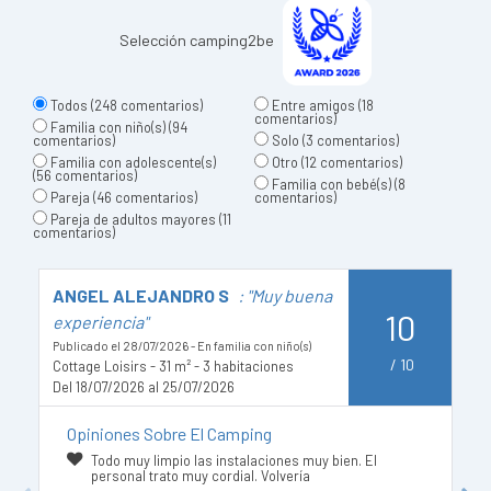
Selección camping2be
Todos
(248 comentarios)
Entre amigos
(18
comentarios)
Familia con niño(s)
(94
comentarios)
Solo
(3 comentarios)
Familia con adolescente(s)
Otro
(12 comentarios)
(56 comentarios)
Familia con bebé(s)
(8
Pareja
(46 comentarios)
comentarios)
Pareja de adultos mayores
(11
comentarios)
ANGEL ALEJANDRO S
: "Muy buena
P
10
experiencia"
d
Publicado el 28/07/2026 - En familia con niño(s)
Pu
/
10
Cottage Loisirs - 31 m² - 3 habitaciones
L
Del 18/07/2026 al 25/07/2026
De
Opiniones Sobre El Camping
Todo muy limpio las instalaciones muy bien. El
personal trato muy cordial. Volvería