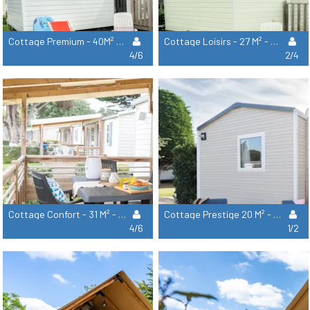
Cottage Premium - 40M² - 3 Habitaciones - 2 Cuartos De Baño
Cottage Loisirs - 27 M² - 2 Habitaciones
4/6
2/4
Cottage Confort - 31 M² - 3 Habitaciones
Cottage Prestige 20 M² - 1 Habitación (Ropa De Cama Y Toallas Incluidas)
4/6
1/2