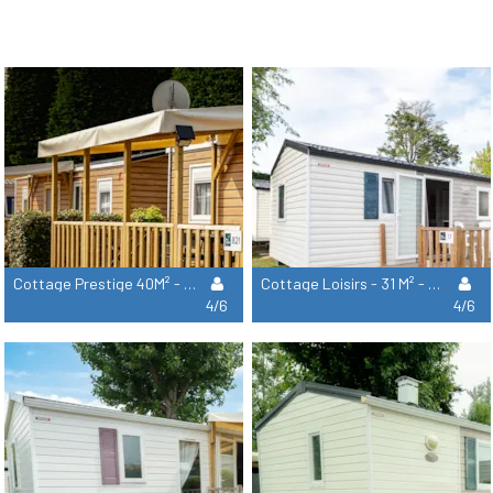
Cottage Prestige 40M² - 3 Habitaciones - 2 Cuartos De Baño (Sábanas Y Toallas Incluidas)
Cottage Loisirs - 31 M² - 3 Habitaciones
4/6
4/6