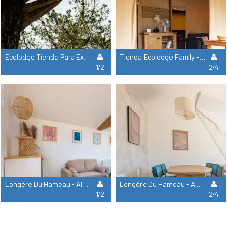
Ecolodge Tienda Para Excursionistas - 6M²
Tienda Ecolodge Family - 2 Habitaciones
1/2
2/4
Longère Du Hameau - Alojamiento
Longère Du Hameau - Alojamiento
1/2
2/4