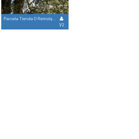
Parcela Tienda O Remolque Tienda + 7M50 (Agua, Electricidad, 1 Vehículo)
1/2