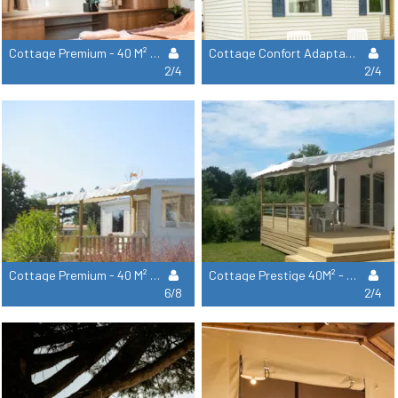
Cottage Premium - 40 M² - 2 Habitaciones
Cottage Confort Adaptado Para Personas Con Movilidad Reducida - 34 M² - 2 Habitaciones
2/4
2/4
Cottage Premium - 40 M² - 4 Habitaciones
Cottage Prestige 40M² - 3 Habitaciones - 2 Cuartos De Baño (Sábanas Y Toallas Incluidas)
6/8
2/4