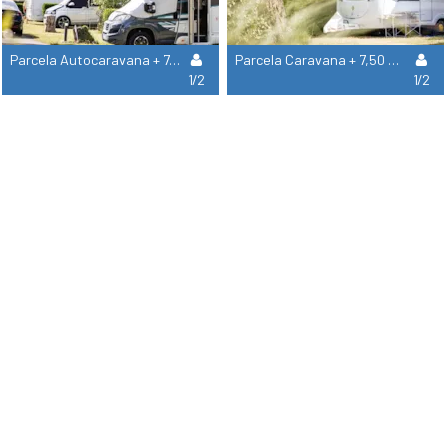
Parcela Autocaravana + 7,50 M (1 Vehículo, Agua, Electricidad, Desagüe Incluidos)
Parcela Caravana + 7,50 M (1 Vehículo, Agua, Electricidad, Desagüe)
1/2
1/2