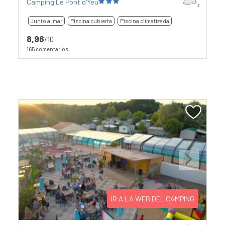
Camping Le Pont d'Yeu
Junto al mar
Piscina cubierta
Piscina climatizada
8,96
/10
165 comentarios
Previous
Next
IR A LA WEB DEL CAMPING