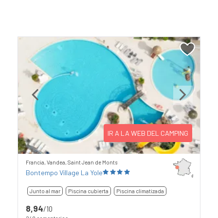
Previous
Next
IR A LA WEB DEL CAMPING
Francia, Vandea, Saint Jean de Monts
Bontempo Village La Yole
Junto al mar
Piscina cubierta
Piscina climatizada
8,94
/10