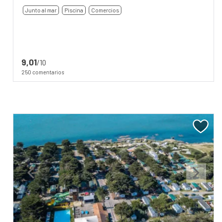
Junto al mar
Piscina
Comercios
9,01
/10
250 comentarios
Previous
Next