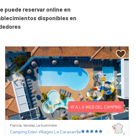
e puede reservar online en
ablecimientos disponibles en
ededores
Previous
Next
IR A LA WEB DEL CAMPING
Francia, Vandea, La Guérinière
Camping Eden Villages Le Caravan'Ile