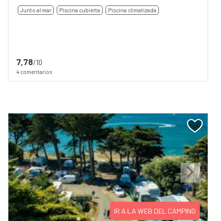
Junto al mar
Piscina cubierta
Piscina climatizada
7,78
/10
4 comentarios
Previous
Next
IR A LA WEB DEL CAMPING