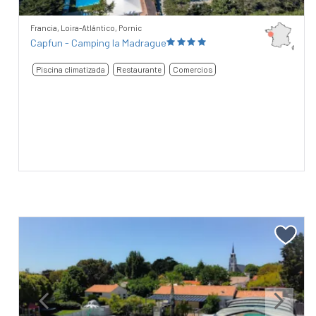
Francia, Loira-Atlántico, Pornic
Capfun - Camping la Madrague
Piscina climatizada
Restaurante
Comercios
Previous
Next