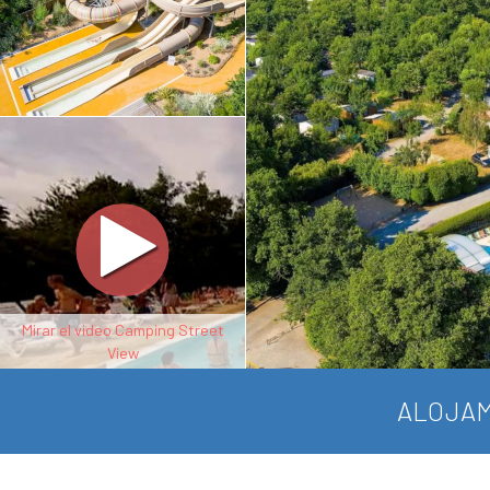
Mirar el video Camping Street
View
ALOJAM