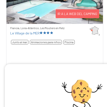
IR A LA WEB DEL CAMPING
Francia, Loira-Atlántico, Les Moutiers en Retz
Le Village de la MER
Junto al mar
Animaciones para niños
Piscina
8,07
/10
69 comentarios