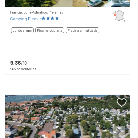
Francia, Loira-Atlántico, Préfailles
Camping Eleovic
Junto al mar
Piscina cubierta
Piscina climatizada
9,36
/10
565 comentarios
Previous
Next