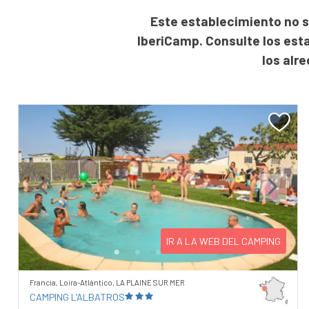
Este establecimiento no s
IberiCamp. Consulte los est
los alr
Previous
Next
IR A LA WEB DEL CAMPING
Francia, Loira-Atlántico, LA PLAINE SUR MER
CAMPING L'ALBATROS