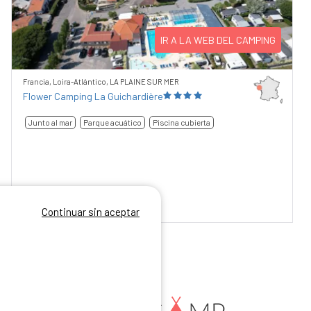
IR A LA WEB DEL CAMPING
Francia, Loira-Atlántico, LA PLAINE SUR MER
Flower Camping La Guichardière
Junto al mar
Parque acuático
Piscina cubierta
8,79
/10
67 comentarios
Continuar sin aceptar