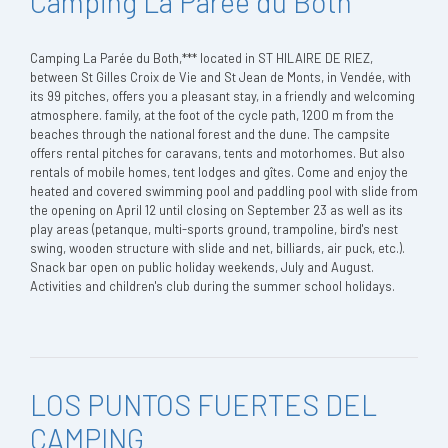
Camping La Parée du Both
Camping La Parée du Both,*** located in ST HILAIRE DE RIEZ,
between St Gilles Croix de Vie and St Jean de Monts, in Vendée, with
its 99 pitches, offers you a pleasant stay, in a friendly and welcoming
atmosphere. family, at the foot of the cycle path, 1200 m from the
beaches through the national forest and the dune. The campsite
offers rental pitches for caravans, tents and motorhomes. But also
rentals of mobile homes, tent lodges and gîtes. Come and enjoy the
heated and covered swimming pool and paddling pool with slide from
the opening on April 12 until closing on September 23 as well as its
play areas (petanque, multi-sports ground, trampoline, bird's nest
swing, wooden structure with slide and net, billiards, air puck, etc.).
Snack bar open on public holiday weekends, July and August.
Activities and children's club during the summer school holidays.
LOS PUNTOS FUERTES DEL
CAMPING