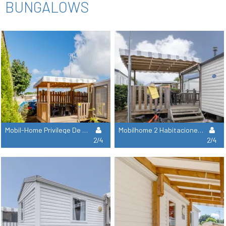
BUNGALOWS
Mobil-Home Privilege De 2 Habitaciones Y 24 M² De Superficie
Mobilhome 2 Habitaciones 26M²
2/4
2/4