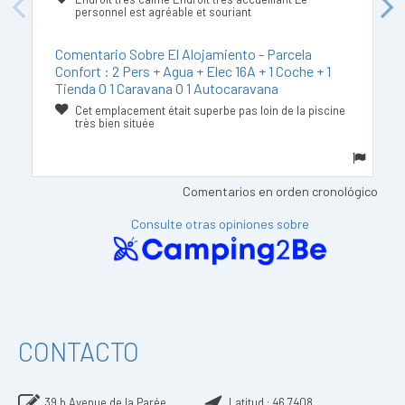
Previous
Next
personnel est agréable et souriant
Comentario Sobre El Alojamiento - Parcela
Confort : 2 Pers + Agua + Elec 16A + 1 Coche + 1
Tienda O 1 Caravana O 1 Autocaravana
Cet emplacement était superbe pas loin de la piscine
très bien située
Comentarios en orden cronológico
Consulte otras opiniones sobre
CONTACTO
39 b Avenue de la Parée
Latitud :
46,7408