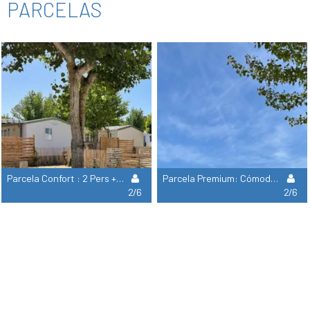
PARCELAS
Parcela Confort : 2 Pers + Agua + Elec 16A + 1 Coche + 1 Tienda O 1 Caravana O 1 Autocaravana
Parcela Premium: Cómoda Parcela Con Instalaciones Sanitarias, Zona De Estar Privada Y Terraza Cubierta.
2/6
2/6