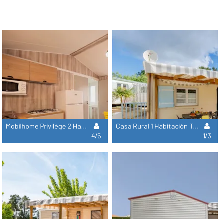
Mobilhome Privilège 2 Habitaciones 28M²
Casa Rural 1 Habitación Triple 30M² Lavavajillas
4/5
1/3