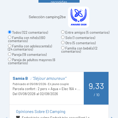
recogidas
Selección camping2be
Todos
(122 comentarios)
Entre amigos
(5 comentarios)
Familia con niño(s)
(60
Solo
(1 comentarios)
comentarios)
Otro
(5 comentarios)
Familia con adolescente(s)
Familia con bebé(s)
(2
(24 comentarios)
comentarios)
Pareja
(19 comentarios)
Pareja de adultos mayores
(6
comentarios)
Samia B
: "Séjour amoureux"
A
9,33
Publicado el 05/08/2026 - En jeune couple
Pu
Parcela confort : 2 pers + Agua + Elec 16A + 1 coche + 1 tienda o 1 caravana o 1 autocaravana
Del 01/08/2026 al 02/08/2026
D
/
10
Opiniones Sobre El Camping
Endroit très calme Endroit très accueillant Le