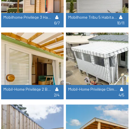
Mobilhome Privilège 3 Habitaciones 34M²
Mobilhome Tribu 5 Habitaciones 58M²
6/7
10/11
Mobil-Home Privilège 2 Baños 2 Dormitorios 30M² Lavavajillas
Mobil-Home Privilège Clim 2 Habitaciones 40M² Lavavajillas
2/4
4/5