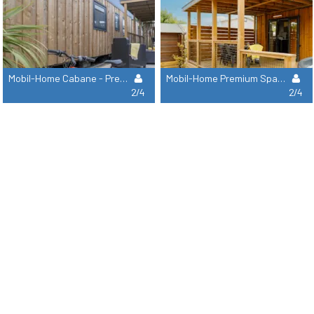
Mobil-Home Cabane - Premium Clim 2 Habitaciones 25M² -
Mobil-Home Premium Spa Clim 2 Habitaciones 30M² Lavavajillas
2/4
2/4