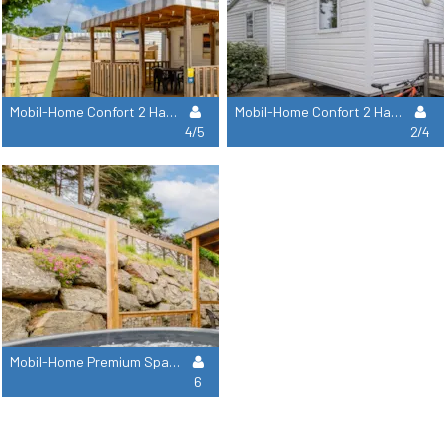
Mobil-Home Confort 2 Habitaciones 28M²
Mobil-Home Confort 2 Habitaciones, 24M² De Superficie
4/5
2/4
Mobil-Home Premium Spa Clim 3 Dormitorios 33M² Lavavajillas
6