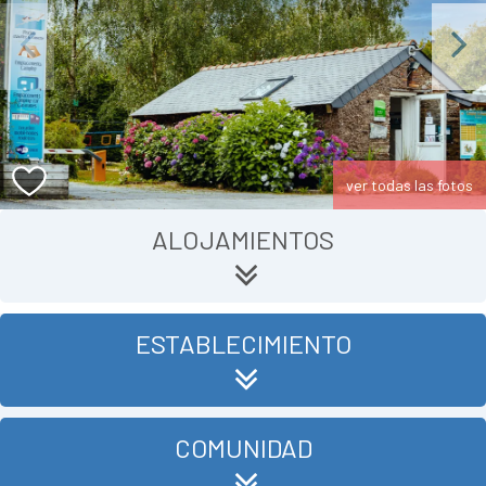
Previous
Next
ver todas las fotos
ALOJAMIENTOS
ESTABLECIMIENTO
COMUNIDAD