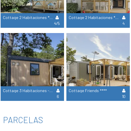
Cottage 2 Habitaciones ***
Cottage 2 Habitaciones ****
4/5
4
Cottage 3 Habitaciones - 2 Cuartos De Bano Premium
Cottage Friends ****
6
10
PARCELAS