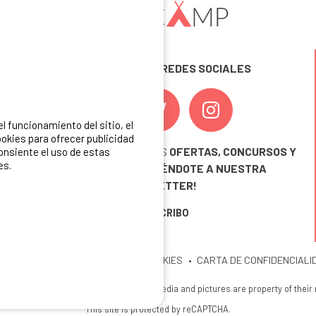
SÍGUENOS EN LAS REDES SOCIALES
 funcionamiento del sitio, el
okies para ofrecer publicidad
¡ Y NO TE PIERDAS NUESTRAS
OFERTAS, CONCURSOS Y
consiente el uso de estas
es.
NOVEDADES
INSCRIBIÉNDOTE A NUESTRA
NEWSLETTER!
ME INSCRIBO
ITIO
MENCIONES LEGALES
COOKIES
CARTA DE CONFIDENCIALI
26 Ibericamp. All rights reserved. All media and pictures are property of their
This site is protected by reCAPTCHA.