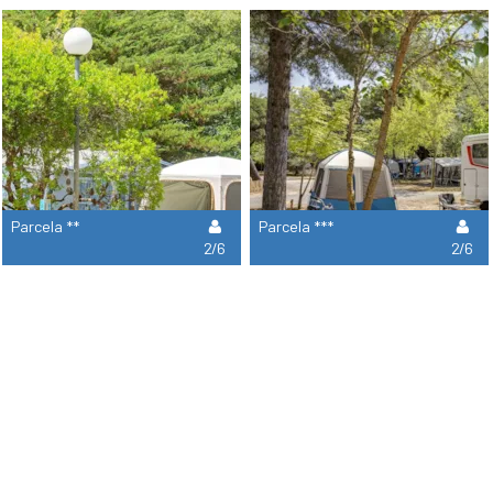
Parcela **
Parcela ***
2/6
2/6