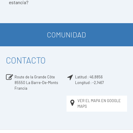
estancia?
COMUNIDAD
CONTACTO
Route de la Grande Côte
Latitud :
46,8856
85550
La Barre-De-Monts
Longitud :
-2,1467
Francia
VER EL MAPA EN GOOGLE
MAPS