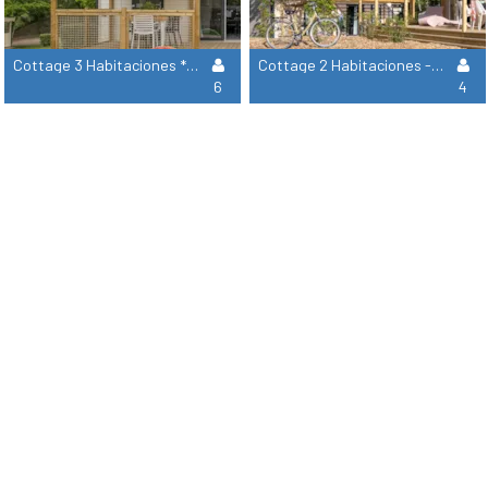
Cottage 3 Habitaciones ****
Cottage 2 Habitaciones - 2 Cuartos De Bano Premium
6
4