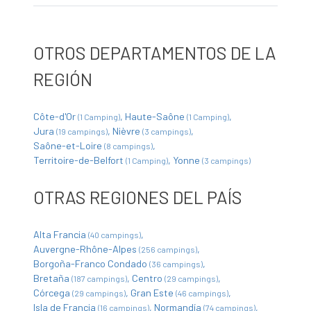
OTROS DEPARTAMENTOS DE LA
REGIÓN
Côte-d'Or
Haute-Saône
(1 Camping)
(1 Camping)
Jura
Nièvre
(19 campings)
(3 campings)
Saône-et-Loire
(8 campings)
Territoire-de-Belfort
Yonne
(1 Camping)
(3 campings)
OTRAS REGIONES DEL PAÍS
Alta Francia
(40 campings)
Auvergne-Rhône-Alpes
(256 campings)
Borgoña-Franco Condado
(36 campings)
Bretaña
Centro
(187 campings)
(29 campings)
Córcega
Gran Este
(29 campings)
(46 campings)
Isla de Francia
Normandía
(16 campings)
(74 campings)