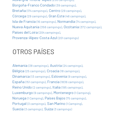
Borgoña-Franco Condado
(39 campings)
Bretaña
Centro
(174 campings)
(29 campings)
Córcega
Gran Este
(29 campings)
(46 campings)
Isla de Francia
Normandía
(16 campings)
(74 campings)
Nueva Aquitania
Occitania
(356 campings)
(372 campings)
Países del Loira
(204 campings)
Provenza-Alpes-Costa Azul
(201 campings)
OTROS PAÍSES
Alemania
Austria
(38 campings)
(24 campings)
Bélgica
Croacia
(25 campings)
(18 campings)
Dinamarca
Eslovenia
(13 campings)
(9 campings)
España
Francia
(151 campings)
(1836 campings)
Reino Unido
Italia
(2 campings)
(195 campings)
Luxemburgo
Montenegro
(9 campings)
(1 Camping)
Noruega
Países Bajos
(1 Camping)
(75 campings)
Portugal
San Marino
(3 campings)
(1 Camping)
Suecia
Suiza
(3 campings)
(3 campings)