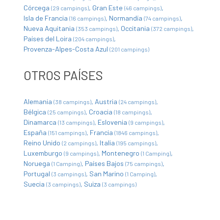
Córcega
Gran Este
(29 campings)
(46 campings)
Isla de Francia
Normandía
(16 campings)
(74 campings)
Nueva Aquitania
Occitania
(353 campings)
(372 campings)
Países del Loira
(204 campings)
Provenza-Alpes-Costa Azul
(201 campings)
OTROS PAÍSES
Alemania
Austria
(38 campings)
(24 campings)
Bélgica
Croacia
(25 campings)
(18 campings)
Dinamarca
Eslovenia
(13 campings)
(9 campings)
España
Francia
(151 campings)
(1846 campings)
Reino Unido
Italia
(2 campings)
(195 campings)
Luxemburgo
Montenegro
(9 campings)
(1 Camping)
Noruega
Países Bajos
(1 Camping)
(75 campings)
Portugal
San Marino
(3 campings)
(1 Camping)
Suecia
Suiza
(3 campings)
(3 campings)